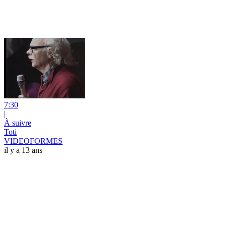
7:30
|
À suivre
Toti
VIDEOFORMES
il y a 13 ans