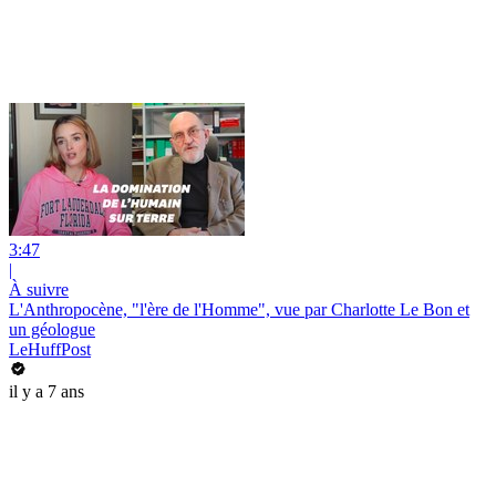
3:47
|
À suivre
L'Anthropocène, "l'ère de l'Homme", vue par Charlotte Le Bon et
un géologue
LeHuffPost
il y a 7 ans