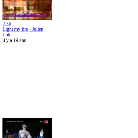
2:36
Light my fire - Julien
Lok
il y a 19 ans