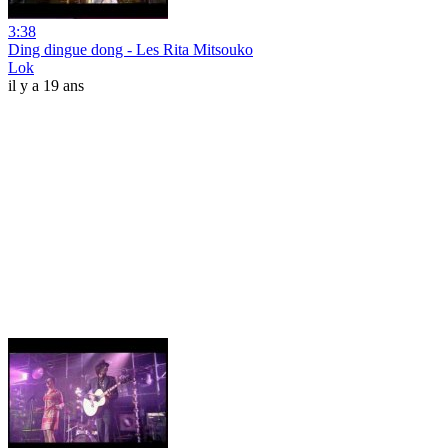
3:38
Ding dingue dong - Les Rita Mitsouko
Lok
il y a 19 ans