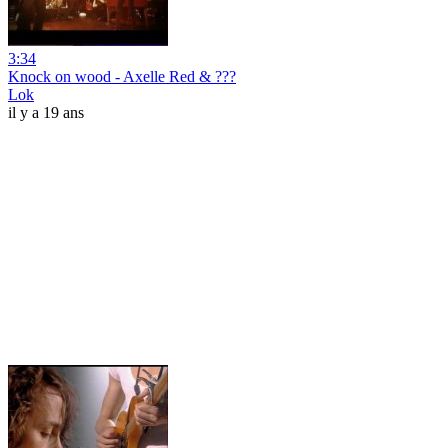
3:34
Knock on wood - Axelle Red & ???
Lok
il y a 19 ans