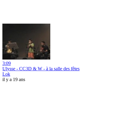
3:09
Ulysse - CC3D & W - à la salle des fêtes
Lok
il y a 19 ans