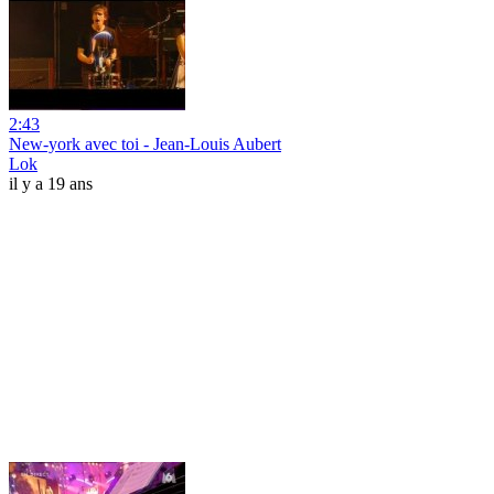
2:43
New-york avec toi - Jean-Louis Aubert
Lok
il y a 19 ans