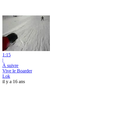
1:15
|
À suivre
Vive le Boarder
Lok
il y a 16 ans