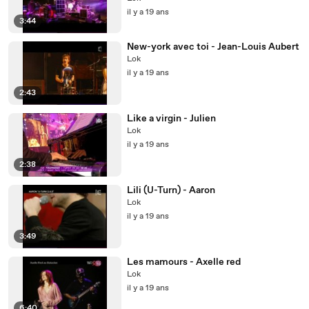
il y a 19 ans
3:44
New-york avec toi - Jean-Louis Aubert
Lok
il y a 19 ans
2:43
Like a virgin - Julien
Lok
il y a 19 ans
2:38
Lili (U-Turn) - Aaron
Lok
il y a 19 ans
3:49
Les mamours - Axelle red
Lok
il y a 19 ans
6:40