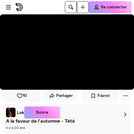
Passer au player
Passer au contenu principal
Se connecter
10
Partager
Favori
Suivre
Lok
A la faveur de l'automne - Tété
il y a 20 ans