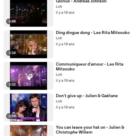
Glorius - Andreas Johnson
Lok
il y a 19 ans
3:48
Ding dingue dong - Les Rita Mitsouko
Lok
il y a 19 ans
3:38
Communiqueur d'amour - Les Rita
Mitsouko
Lok
il y a 19 ans
3:32
Don't give up - Julien & Gaëtane
Lok
il y a 19 ans
2:59
You can leave your hat on - Julien &
Christophe Willem