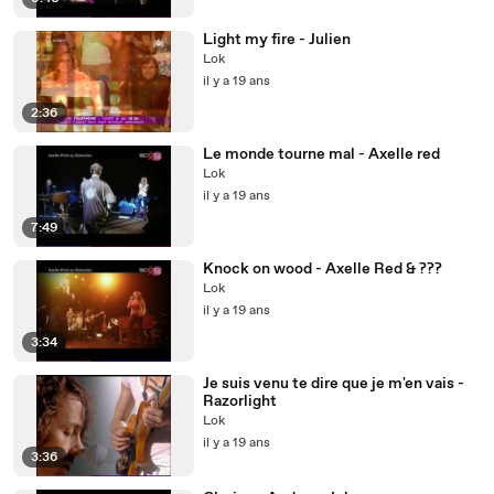
Light my fire - Julien
Lok
il y a 19 ans
2:36
Le monde tourne mal - Axelle red
Lok
il y a 19 ans
7:49
Knock on wood - Axelle Red & ???
Lok
il y a 19 ans
3:34
Je suis venu te dire que je m'en vais -
Razorlight
Lok
il y a 19 ans
3:36