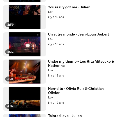
You really got me - Julien
Lok
il y a 19 ans
2:56
Un autre monde - Jean-Louis Aubert
Lok
il y a 19 ans
5:32
Under my thumb - Les Rita Mitsouko &
Katherine
Lok
il y a 19 ans
3:31
Non-dits - Olivia Ruiz & Christian
Olivier
Lok
il y a 19 ans
4:37
Tainted love - Julien