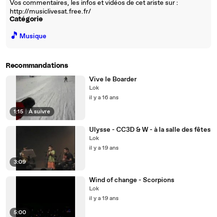
Vos commentaires, les infos et vidéos de cet ariste sur :
http://musiclivesat.free.fr/
Catégorie
🎵
Musique
Recommandations
Vive le Boarder
Lok
il y a 16 ans
1:15
|
À suivre
Ulysse - CC3D & W - à la salle des fêtes
Lok
il y a 19 ans
3:09
Wind of change - Scorpions
Lok
il y a 19 ans
5:00