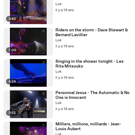
Lok
il y a 19 ans
3:43
Riders on the storm - Dave Stewart &
Bernard Lavillier
Lok
il y a 19 ans
7:00
Singing in the shower tonight - Les
Rita Mitsouko
Lok
il y a 19 ans
4:24
Personnal Jesus - The Automatic & No
One is Innocent
Lok
il y a 19 ans
3:52
Milliers, millions, milliards - Jean-
Louis Aubert
Lok