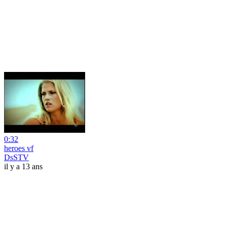
0:32
heroes vf
DsSTV
il y a 13 ans