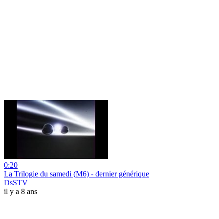
0:20
La Trilogie du samedi (M6) - dernier générique
DsSTV
il y a 8 ans