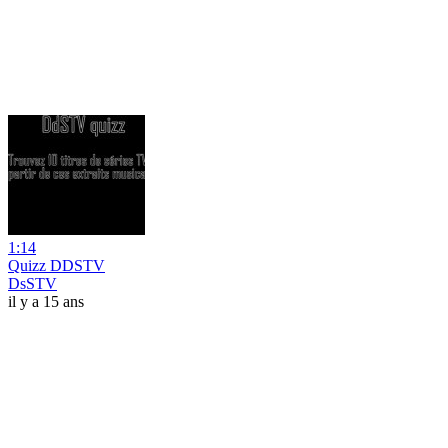
1:14
Quizz DDSTV
DsSTV
il y a 15 ans