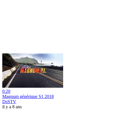
0:20
Magnum générique S1 2018
DsSTV
il y a 8 ans