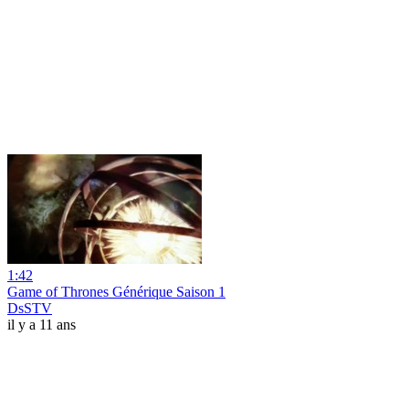
1:42
Game of Thrones Générique Saison 1
DsSTV
il y a 11 ans