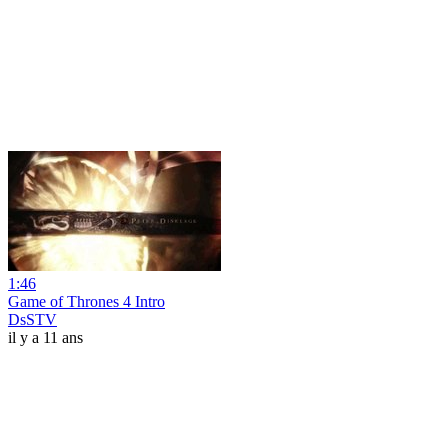
1:46
Game of Thrones 4 Intro
DsSTV
il y a 11 ans