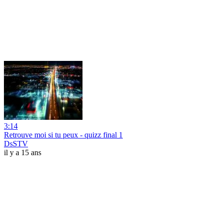
3:14
Retrouve moi si tu peux - quizz final 1
DsSTV
il y a 15 ans