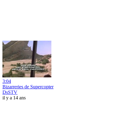
3:04
Bizarreries de Supercopter
DsSTV
il y a 14 ans