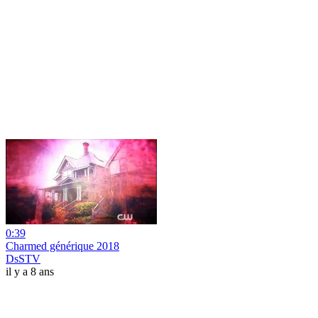
0:39
Charmed générique 2018
DsSTV
il y a 8 ans