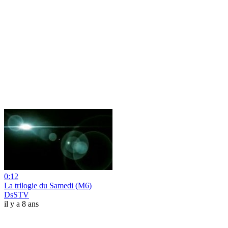
0:12
La trilogie du Samedi (M6)
DsSTV
il y a 8 ans