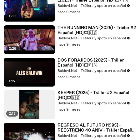
(2025) - Tráiler Español [HD]🎞️🇪🇸
Baldovi.Net - Tráilers y spots en español
hace 9 meses
1:38
THE RUNNING MAN (2025) - Tráiler #2
Español [HD]🎞️🇪🇸
Baldovi.Net - Tráilers y spots en español
hace 9 meses
2:25
DOS FORAJIDOS (2025) - Tráiler
Español [HD]🎞️🇪🇸
Baldovi.Net - Tráilers y spots en español
hace 9 meses
1:15
KEEPER (2025) - Tráiler #2 Español
[HD]🎞️🇪🇸
Baldovi.Net - Tráilers y spots en español
hace 9 meses
2:18
REGRESO AL FUTURO (1985) -
REESTRENO 40 ANIV - Tráiler Español
[HD]🎞️🇪🇸
Baldovi.Net - Tráilers y spots en español