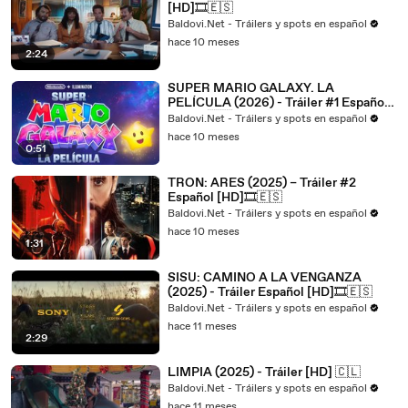
[HD]🎞️🇪🇸
Baldovi.Net - Tráilers y spots en español
hace 10 meses
2:24
SUPER MARIO GALAXY. LA
PELÍCULA (2026) - Tráiler #1 Español
[HD]🎞️🇪🇸
Baldovi.Net - Tráilers y spots en español
hace 10 meses
0:51
TRON: ARES (2025) – Tráiler #2
Español [HD]🎞️🇪🇸
Baldovi.Net - Tráilers y spots en español
hace 10 meses
1:31
SISU: CAMINO A LA VENGANZA
(2025) - Tráiler Español [HD]🎞️🇪🇸
Baldovi.Net - Tráilers y spots en español
hace 11 meses
2:29
LIMPIA (2025) - Tráiler [HD] 🇨🇱
Baldovi.Net - Tráilers y spots en español
hace 11 meses