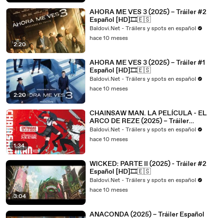
AHORA ME VES 3 (2025) – Tráiler #2
Español [HD]🎞️🇪🇸
Baldovi.Net - Tráilers y spots en español
hace 10 meses
2:20
AHORA ME VES 3 (2025) – Tráiler #1
Español [HD]🎞️🇪🇸
Baldovi.Net - Tráilers y spots en español
hace 10 meses
2:20
CHAINSAW MAN. LA PELÍCULA - EL
ARCO DE REZE (2025) – Tráiler
Español [HD]🎞️🇪🇸
Baldovi.Net - Tráilers y spots en español
hace 10 meses
1:34
WICKED: PARTE II (2025) - Tráiler #2
Español [HD]🎞️🇪🇸
Baldovi.Net - Tráilers y spots en español
hace 10 meses
3:04
ANACONDA (2025) – Tráiler Español