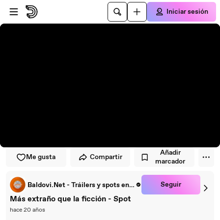
Saltar al reproductor
Saltar al contenido principal
Iniciar sesión
Añadir
Me gusta
Compartir
marcador
Seguir
Baldovi.Net - Tráilers y spots en español
Más extraño que la ficción - Spot
hace 20 años