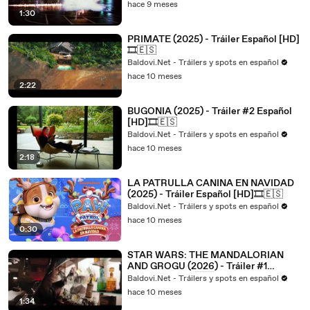
hace 9 meses
1:30
PRIMATE (2025) - Tráiler Español [HD]
🎞️🇪🇸
Baldovi.Net - Tráilers y spots en español
hace 10 meses
2:22
BUGONIA (2025) - Tráiler #2 Español
[HD]🎞️🇪🇸
Baldovi.Net - Tráilers y spots en español
hace 10 meses
2:18
LA PATRULLA CANINA EN NAVIDAD
(2025) - Tráiler Español [HD]🎞️🇪🇸
Baldovi.Net - Tráilers y spots en español
hace 10 meses
0:30
STAR WARS: THE MANDALORIAN
AND GROGU (2026) - Tráiler #1
Español [HD]🎞️🇪🇸
Baldovi.Net - Tráilers y spots en español
hace 10 meses
1:34