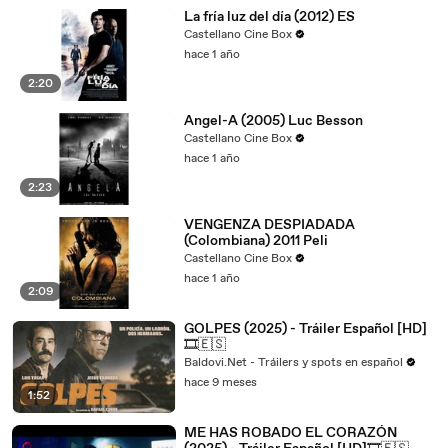
La fría luz del día (2012) ES
Castellano Cine Box
hace 1 año
2:20
Angel-A (2005) Luc Besson
Castellano Cine Box
hace 1 año
2:23
VENGENZA DESPIADADA
(Colombiana) 2011 Peli
Castellano Cine Box
hace 1 año
2:09
GOLPES (2025) - Tráiler Español [HD]
🎞️🇪🇸
Baldovi.Net - Tráilers y spots en español
hace 9 meses
1:52
ME HAS ROBADO EL CORAZÓN