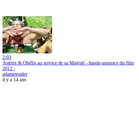
2:03
Astérix & Obélix au service de sa Majesté - bande-annonce du film
2012 -
adametender
il y a 14 ans