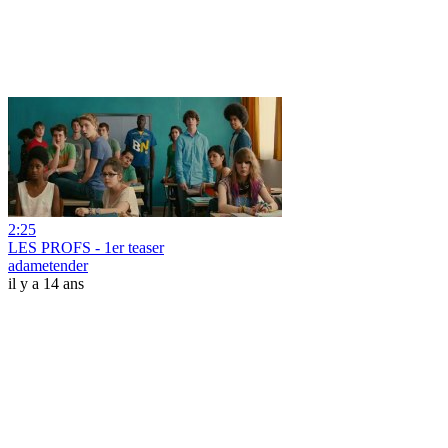
2:25
LES PROFS - 1er teaser
adametender
il y a 14 ans