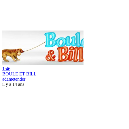
1:46
BOULE ET BILL
adametender
il y a 14 ans