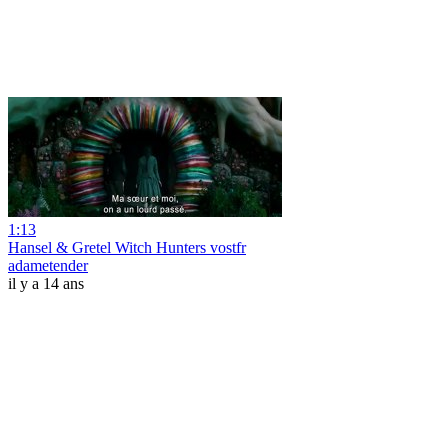
1:13
Hansel & Gretel Witch Hunters vostfr
adametender
il y a 14 ans