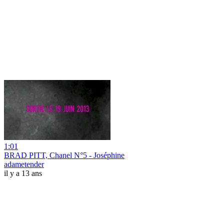
1:01
BRAD PITT, Chanel N°5 - Joséphine
adametender
il y a 13 ans