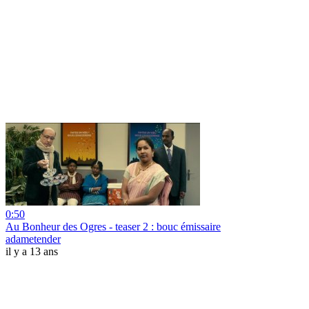
0:50
Au Bonheur des Ogres - teaser 2 : bouc émissaire
adametender
il y a 13 ans