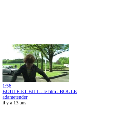
1:56
BOULE ET BILL - le film : BOULE
adametender
il y a 13 ans