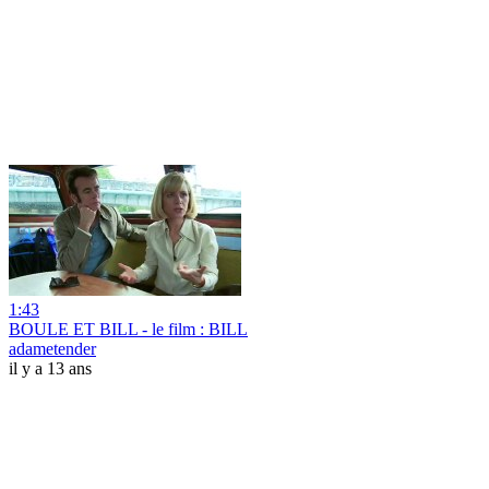
1:43
BOULE ET BILL - le film : BILL
adametender
il y a 13 ans