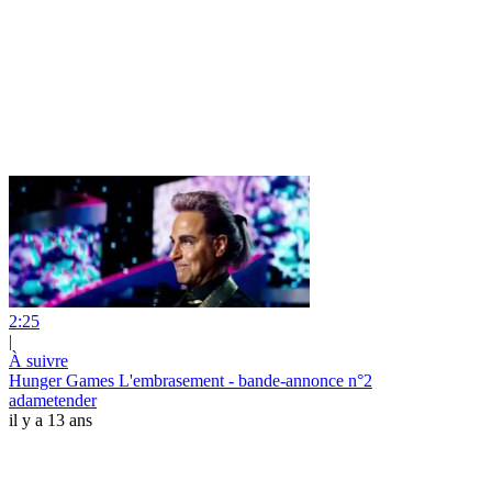
2:25
|
À suivre
Hunger Games L'embrasement - bande-annonce n°2
adametender
il y a 13 ans