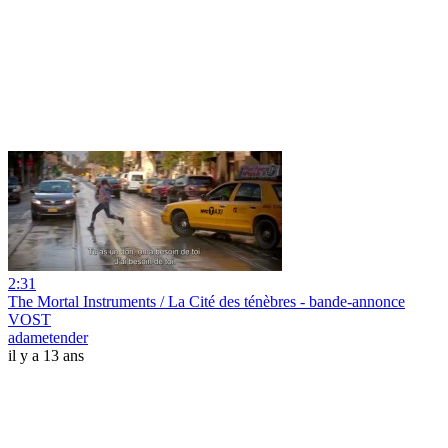
2:31
The Mortal Instruments / La Cité des ténèbres - bande-annonce
VOST
adametender
il y a 13 ans