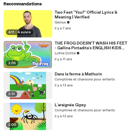
Recommandations
Two Feet "You?" Official Lyrics &
Meaning | Verified
Genius
il y a 7 ans
4:11
|
À suivre
THE FROG DOESN'T WASH HIS FEET
- Gallina Pintadita's ENGLISH KIDS
SONG
Lottie Dottie
il y a 11 ans
2:05
Dans la ferme à Mathurin
Comptines et chansons pour enfants
il y a 13 ans
2:31
L'araignée Gipsy
Comptines et chansons pour enfants
il y a 13 ans
2:00