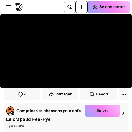
Passer au player
Passer au contenu principal
Se connecter
2
Partager
Favori
Suivre
Comptines et chansons pour enfants
Le crapaud Fee-Fye
il y a 13 ans