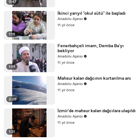
0:47
İkinci yarıyıl "okul sütü" ile başladı
Anadolu Ajansı
11 yıl önce
1:16
Fenerbahçeli imam, Demba Ba'yı
bekliyor
Anadolu Ajansı
11 yıl önce
1:51
Mahsur kalan dağcının kurtarılma anı
Anadolu Ajansı
11 yıl önce
2:26
İzmir'de mahsur kalan dağcılara ulaşıldı
Anadolu Ajansı
11 yıl önce
1:31