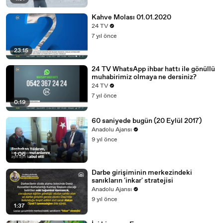
Kahve Molası 01.01.2020
24 TV
7 yıl önce
23:15
24 TV WhatsApp ihbar hattı ile gönüllü
muhabirimiz olmaya ne dersiniz?
24 TV
7 yıl önce
0:19
60 saniyede bugün (20 Eylül 2017)
Anadolu Ajansı
9 yıl önce
1:06
Darbe girişiminin merkezindeki
sanıkların 'inkar' stratejisi
Anadolu Ajansı
9 yıl önce
1:37