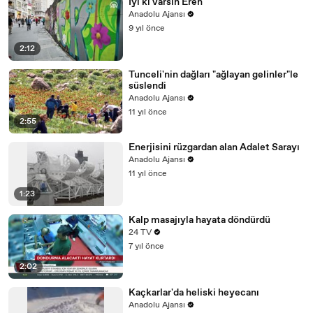
İyi ki varsın Eren
Anadolu Ajansı
9 yıl önce
2:12
Tunceli'nin dağları "ağlayan gelinler"le
süslendi
Anadolu Ajansı
11 yıl önce
2:55
Enerjisini rüzgardan alan Adalet Sarayı
Anadolu Ajansı
11 yıl önce
1:23
Kalp masajıyla hayata döndürdü
24 TV
7 yıl önce
2:02
Kaçkarlar'da heliski heyecanı
Anadolu Ajansı