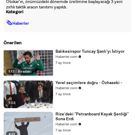
Otokar'ın, önümüzdeki dönemde üretimine başlayacağı 3 yeni
zırhlı taktik aracın tanıtımı yapıldı.
Kategori
🗞
Haberler
Önerilen
Balıkesirspor Tuncay Şanlı'yı İstiyor
Haberler.com
7 ay önce
1:13
|
Sıradaki
Yerel seçimlere doğru - Özhaseki -
Haberler.com
7 ay önce
1:03
Rize'deki "Petranboard Kayak Şenliği"
Sona Erdi
Haberler.com
7 ay önce
4:51