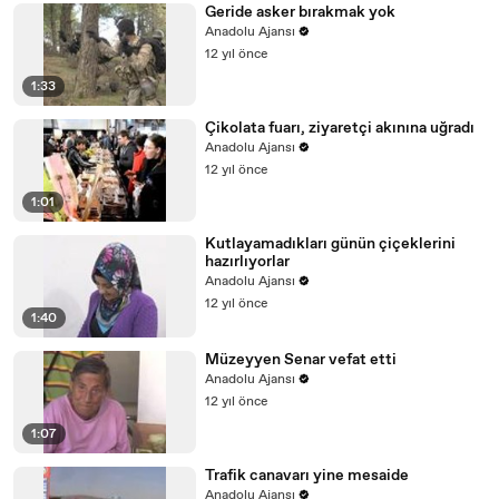
Geride asker bırakmak yok
Anadolu Ajansı
12 yıl önce
1:33
Çikolata fuarı, ziyaretçi akınına uğradı
Anadolu Ajansı
12 yıl önce
1:01
Kutlayamadıkları günün çiçeklerini
hazırlıyorlar
Anadolu Ajansı
12 yıl önce
1:40
Müzeyyen Senar vefat etti
Anadolu Ajansı
12 yıl önce
1:07
Trafik canavarı yine mesaide
Anadolu Ajansı