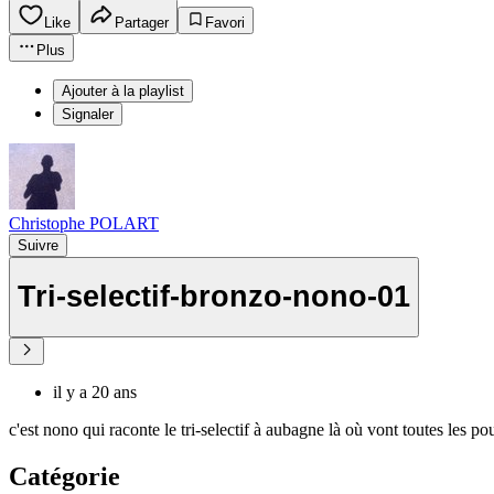
Like
Partager
Favori
Plus
Ajouter à la playlist
Signaler
Christophe POLART
Suivre
Tri-selectif-bronzo-nono-01
il y a 20 ans
c'est nono qui raconte le tri-selectif à aubagne là où vont toutes les p
Catégorie