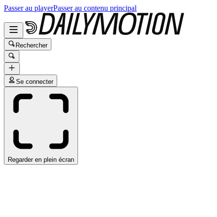
Passer au player
Passer au contenu principal
Rechercher
Se connecter
Regarder en plein écran