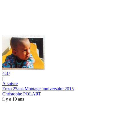
4:37
|
À suivre
Enzo 25ans Montage anniversaire 2015
Christophe POLART
il y a 10 ans