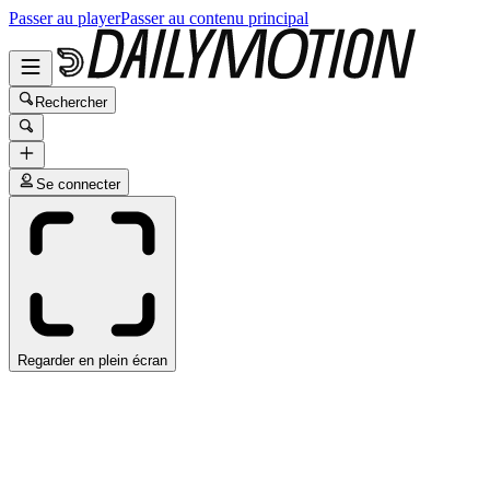
Passer au player
Passer au contenu principal
Rechercher
Se connecter
Regarder en plein écran