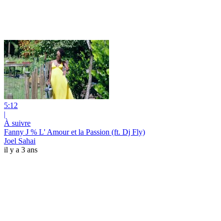
5:12
|
À suivre
Fanny J % L' Amour et la Passion (ft. Dj Fly)
Joel Sahai
il y a 3 ans