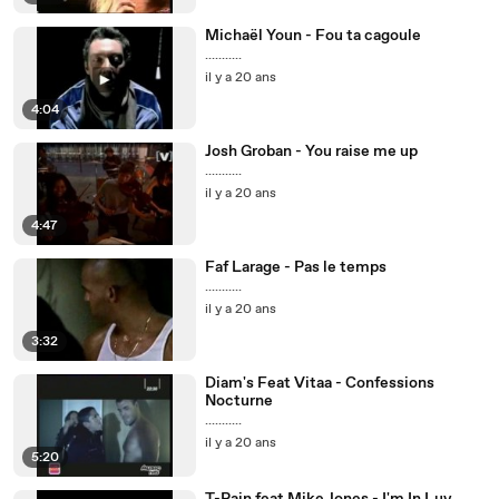
Michaël Youn - Fou ta cagoule
...........
il y a 20 ans
4:04
Josh Groban - You raise me up
...........
il y a 20 ans
4:47
Faf Larage - Pas le temps
...........
il y a 20 ans
3:32
Diam's Feat Vitaa - Confessions
Nocturne
...........
il y a 20 ans
5:20