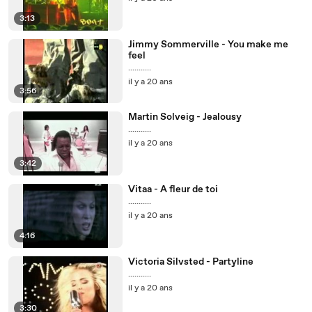
3:13
Jimmy Sommerville - You make me
feel
...........
il y a 20 ans
3:56
Martin Solveig - Jealousy
...........
il y a 20 ans
3:42
Vitaa - A fleur de toi
...........
il y a 20 ans
4:16
Victoria Silvsted - Partyline
...........
il y a 20 ans
3:30