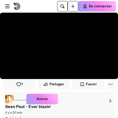
Passer au player
Passer au contenu principal
Se connecter
1
Partager
Favori
Suivre
...........
Sean Paul - Ever blazin'
il y a 20 ans