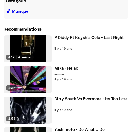
Catégorie
🎵
Musique
Recommandations
P.Diddy Ft Keyshia Cole - Last Night
...........
il y a 19 ans
4:17
|
À suivre
Mika - Relax
...........
il y a 19 ans
3:37
Dirty South Vs Evermore - Its Too Late
...........
il y a 19 ans
2:58
Yoshimoto - Do What U Do