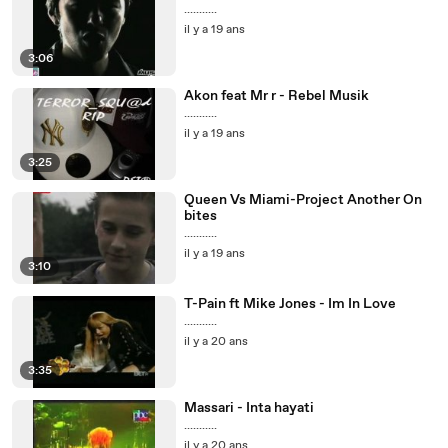
...........
il y a 19 ans
3:06
Akon feat Mr r - Rebel Musik
...........
il y a 19 ans
3:25
Queen Vs Miami-Project Another On
bites
...........
il y a 19 ans
3:10
T-Pain ft Mike Jones - Im In Love
...........
il y a 20 ans
3:35
Massari - Inta hayati
...........
il y a 20 ans