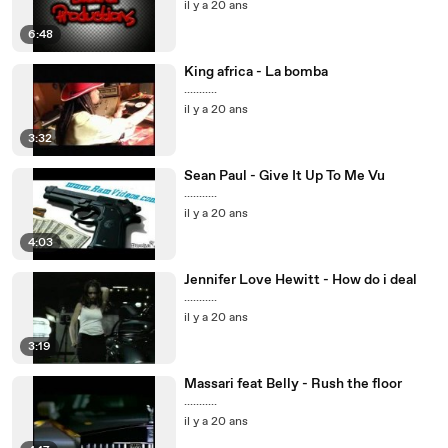
il y a 20 ans
6:48
King africa - La bomba
...........
il y a 20 ans
3:32
Sean Paul - Give It Up To Me Vu
...........
il y a 20 ans
4:03
Jennifer Love Hewitt - How do i deal
...........
il y a 20 ans
3:19
Massari feat Belly - Rush the floor
...........
il y a 20 ans