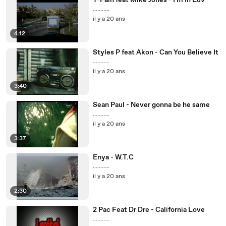
T-Pain feat Mike Jones - I'm In Luv
...........
il y a 20 ans
4:12
Styles P feat Akon - Can You Believe It
...........
il y a 20 ans
3:40
Sean Paul - Never gonna be he same
...........
il y a 20 ans
3:37
Enya - W.T.C
...........
il y a 20 ans
2:30
2 Pac Feat Dr Dre - California Love
...........