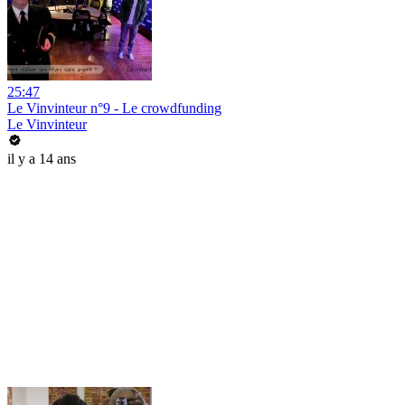
25:47
Le Vinvinteur n°9 - Le crowdfunding
Le Vinvinteur
il y a 14 ans