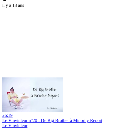
il y a 13 ans
26:19
Le Vinvinteur n°20 - De Big Brother à Minority Report
Le Vinvinteur