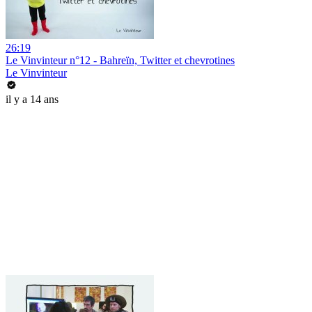
26:19
Le Vinvinteur n°12 - Bahreïn, Twitter et chevrotines
Le Vinvinteur
il y a 14 ans