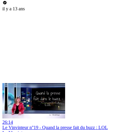
il y a 13 ans
26:14
Le Vinvinteur n°19 - Quand la presse fait du buzz : LOL