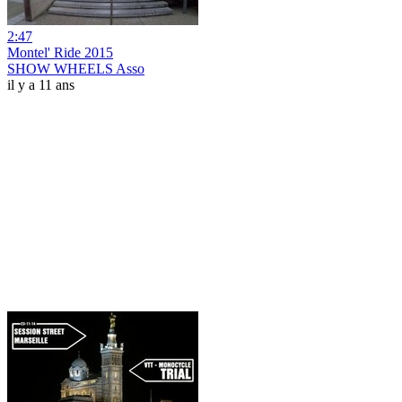
2:47
Montel' Ride 2015
SHOW WHEELS Asso
il y a 11 ans