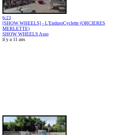
6:23
[SHOW WHEELS] - L'EnduroCyclette (ORCIERES
MERLETTE)
SHOW WHEELS Asso
il y a 11 ans