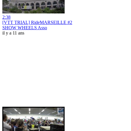
2:38
[VTT TRIAL] RideMARSEILLE #2
SHOW WHEELS Asso
il y a 11 ans