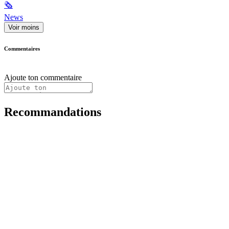
🗞
News
Voir moins
Commentaires
Ajoute ton commentaire
Recommandations