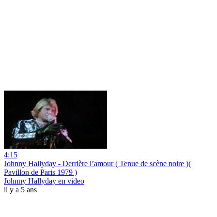
4:15
Johnny Hallyday - Derrière l’amour ( Tenue de scène noire )(
Pavillon de Paris 1979 )
Johnny Hallyday en video
il y a 5 ans