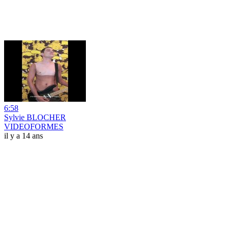
6:58
Sylvie BLOCHER
VIDEOFORMES
il y a 14 ans