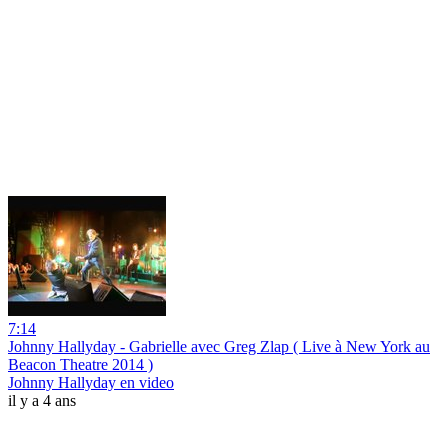
7:14
Johnny Hallyday - Gabrielle avec Greg Zlap ( Live à New York au
Beacon Theatre 2014 )
Johnny Hallyday en video
il y a 4 ans