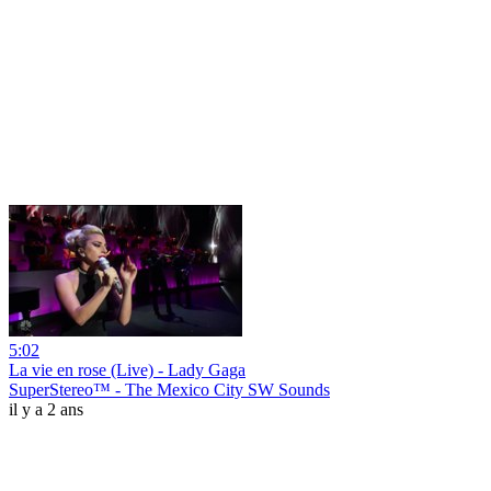
5:02
La vie en rose (Live) - Lady Gaga
SuperStereo™ - The Mexico City SW Sounds
il y a 2 ans