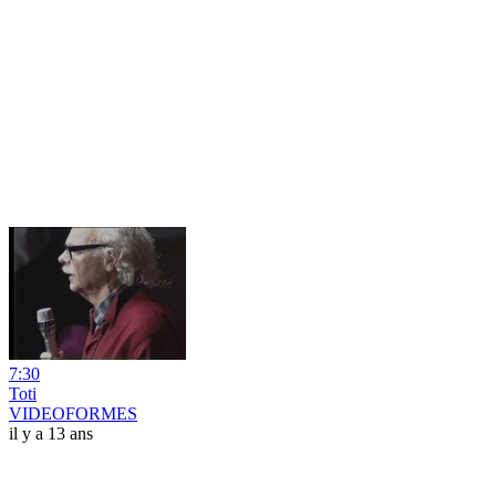
7:30
Toti
VIDEOFORMES
il y a 13 ans