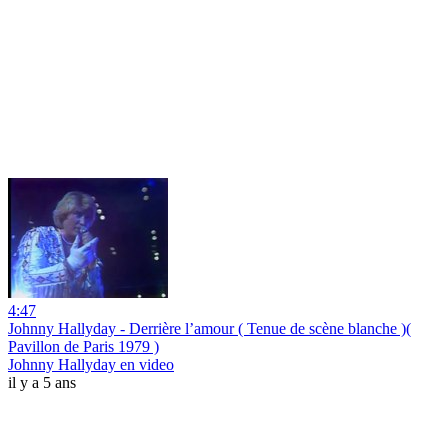
4:47
Johnny Hallyday - Derrière l’amour ( Tenue de scène blanche )(
Pavillon de Paris 1979 )
Johnny Hallyday en video
il y a 5 ans