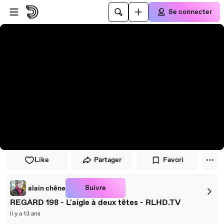
Passer au player
Passer au contenu principal
Se connecter
Like
Partager
Favori
Suivre
alain chêne
REGARD 198 - L'aigle à deux têtes - RLHD.TV
il y a 13 ans