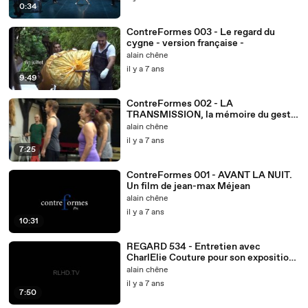
0:34
ContreFormes 003 - Le regard du
cygne - version française -
alain chêne
il y a 7 ans
9:49
ContreFormes 002 - LA
TRANSMISSION, la mémoire du geste
dans la danse. Un film de Alain Chêne
alain chêne
il y a 7 ans
7:25
ContreFormes 001 - AVANT LA NUIT.
Un film de jean-max Méjean
alain chêne
il y a 7 ans
10:31
REGARD 534 - Entretien avec
CharlElie Couture pour son exposition
PASSAGES - RLHD.TV
alain chêne
il y a 7 ans
7:50