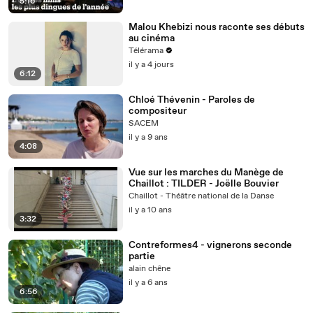
5:16
Malou Khebizi nous raconte ses débuts
au cinéma
Télérama
il y a 4 jours
6:12
Chloé Thévenin - Paroles de
compositeur
SACEM
il y a 9 ans
4:08
Vue sur les marches du Manège de
Chaillot : TILDER - Joëlle Bouvier
Chaillot - Théâtre national de la Danse
il y a 10 ans
3:32
Contreformes4 - vignerons seconde
partie
alain chêne
il y a 6 ans
6:56