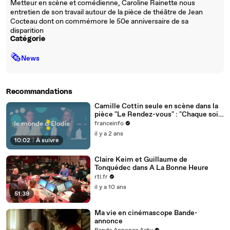
Metteur en scène et comédienne, Caroline Rainette nous
entretien de son travail autour de la pièce de théâtre de Jean
Cocteau dont on commémore le 50e anniversaire de sa
disparition
Catégorie
🗞
News
Recommandations
Camille Cottin seule en scène dans la
pièce "Le Rendez-vous" : "Chaque soir,
je me requestionne sur ce qui anime ce
franceinfo
personnage"
il y a 2 ans
10:02
|
À suivre
Claire Keim et Guillaume de
Tonquédec dans A La Bonne Heure
rtl.fr
il y a 10 ans
51:39
Ma vie en cinémascope Bande-
annonce