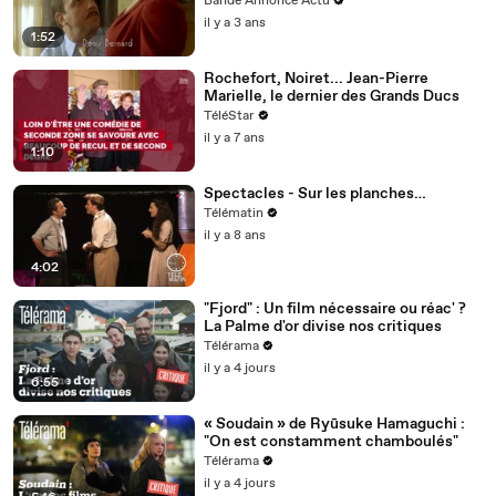
Bande Annonce Actu
il y a 3 ans
1:52
Rochefort, Noiret... Jean-Pierre
Marielle, le dernier des Grands Ducs
TéléStar
il y a 7 ans
1:10
Spectacles - Sur les planches…
Télématin
il y a 8 ans
4:02
"Fjord" : Un film nécessaire ou réac' ?
La Palme d'or divise nos critiques
Télérama
il y a 4 jours
6:55
« Soudain » de Ryūsuke Hamaguchi :
"On est constamment chamboulés"
Télérama
il y a 4 jours