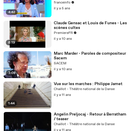
Michel Ribes
franceinfo
il y a 5 ans
4:42
Claude Gensac et Louis de Funes - Les
scènes cultes
PremiereFR
il y a 10 ans
6:19
Marc Marder - Paroles de compositeur
Sacem
SACEM
il y a 10 ans
3:08
Vue sur les marches : Philippe Jamet
Chaillot - Théâtre national de la Danse
il y a 11 ans
1:44
Angelin Preljocaj - Retour à Berratham
/ teaser
Chaillot - Théâtre national de la Danse
il y a 11 ans