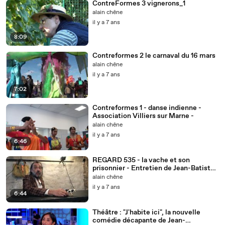
ContreFormes 3 vignerons_1
alain chêne
il y a 7 ans
8:09
Contreformes 2 le carnaval du 16 mars
alain chêne
il y a 7 ans
7:02
Contreformes 1 - danse indienne -
Association Villiers sur Marne -
alain chêne
il y a 7 ans
6:46
REGARD 535 - la vache et son
prisonnier - Entretien de Jean-Batiste
Gillet - RLHD.TV
alain chêne
il y a 7 ans
6:44
Théâtre : "J'habite ici", la nouvelle
comédie décapante de Jean-