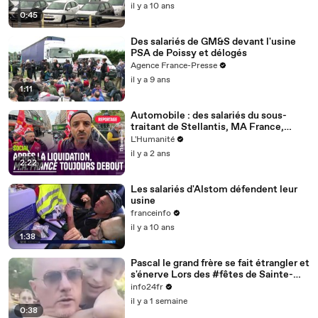
il y a 10 ans
0:45
Des salariés de GM&S devant l'usine
PSA de Poissy et délogés
Agence France-Presse
il y a 9 ans
1:11
Automobile : des salariés du sous-
traitant de Stellantis, MA France,
alertent la filière
L'Humanité
il y a 2 ans
2:22
Les salariés d'Alstom défendent leur
usine
franceinfo
il y a 10 ans
1:38
Pascal le grand frère se fait étrangler et
s'énerve Lors des #fêtes de Sainte-
Anne à Rethel (Ardennes)
info24fr
il y a 1 semaine
0:38