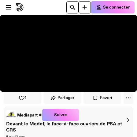
Passer au player
Passer au contenu principal
Se connecter
1
Partager
Favori
Suivre
Mediapart
Devant le Medef, le face-à-face ouvriers de PSA et
CRS