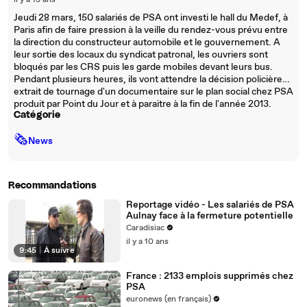
il y a 13 ans
Jeudi 28 mars, 150 salariés de PSA ont investi le hall du Medef, à
Paris afin de faire pression à la veille du rendez-vous prévu entre
la direction du constructeur automobile et le gouvernement. A
leur sortie des locaux du syndicat patronal, les ouvriers sont
bloqués par les CRS puis les garde mobiles devant leurs bus.
Pendant plusieurs heures, ils vont attendre la décision policière…
extrait de tournage d'un documentaire sur le plan social chez PSA
produit par Point du Jour et à paraitre à la fin de l'année 2013.
Catégorie
🗞
News
Recommandations
Reportage vidéo - Les salariés de PSA
Aulnay face à la fermeture potentielle
Caradisiac
il y a 10 ans
9:45
|
À suivre
France : 2133 emplois supprimés chez
PSA
euronews (en français)