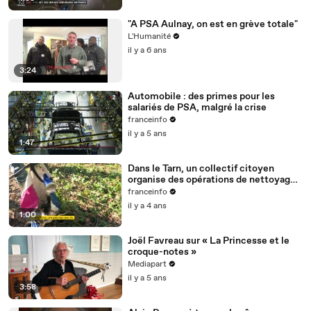
"A PSA Aulnay, on est en grève totale"
L'Humanité
il y a 6 ans
3:24
Automobile : des primes pour les
salariés de PSA, malgré la crise
franceinfo
il y a 5 ans
1:47
Dans le Tarn, un collectif citoyen
organise des opérations de nettoyage
de la rivière Cérou
franceinfo
il y a 4 ans
1:00
Joël Favreau sur « La Princesse et le
croque-notes »
Mediapart
il y a 5 ans
3:58