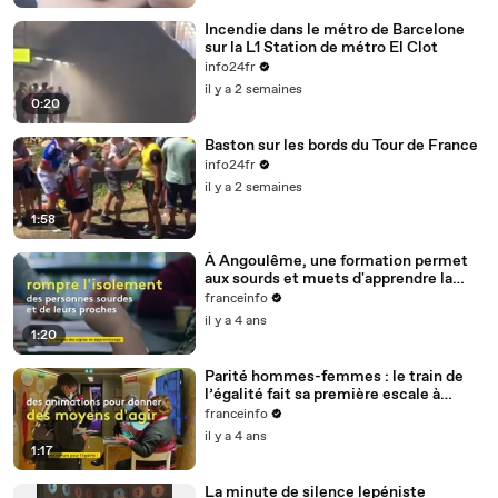
Incendie dans le métro de Barcelone
sur la L1 Station de métro El Clot
info24fr
il y a 2 semaines
0:20
Baston sur les bords du Tour de France
info24fr
il y a 2 semaines
1:58
À Angoulême, une formation permet
aux sourds et muets d'apprendre la
langue des signes
franceinfo
il y a 4 ans
1:20
Parité hommes-femmes : le train de
l’égalité fait sa première escale à
Nantes
franceinfo
il y a 4 ans
1:17
La minute de silence lepéniste