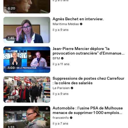
il y a 5 ans
5:20
Agnès Bechet en interview.
Maritima Médias
il y a 9 ans
1:45
Jean-Pierre Mercier déplore "la
provocation outrancière" d'Emmanuel
Macron
BFM
il y a 11 ans
1:03
Suppressions de postes chez Carrefour
: la colère des salariés
Le Parisien
il y a 9 ans
1:55
Automobile : l'usine PSA de Mulhouse
menace de supprimer 1 000 emplois
temporaires
franceinfo
il y a 7 ans
1:33