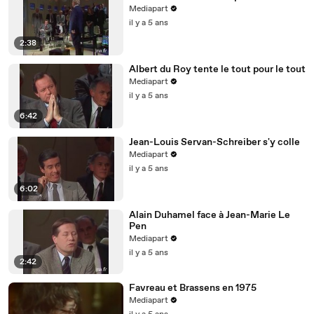
Mediapart
il y a 5 ans
2:38
Albert du Roy tente le tout pour le tout
Mediapart
il y a 5 ans
6:42
Jean-Louis Servan-Schreiber s'y colle
Mediapart
il y a 5 ans
6:02
Alain Duhamel face à Jean-Marie Le
Pen
Mediapart
il y a 5 ans
2:42
Favreau et Brassens en 1975
Mediapart