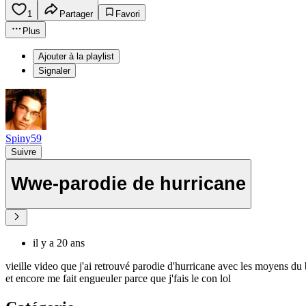
1
Partager
Favori
Plus
Ajouter à la playlist
Signaler
Spiny59
Suivre
Wwe-parodie de hurricane
il y a 20 ans
vieille video que j'ai retrouvé parodie d'hurricane avec les moyens du
et encore me fait engueuler parce que j'fais le con lol