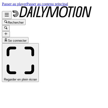
Passer au player
Passer au contenu principal
Rechercher
Se connecter
Regarder en plein écran