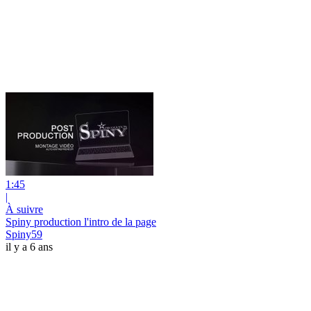
1:45
|
À suivre
Spiny production l'intro de la page
Spiny59
il y a 6 ans