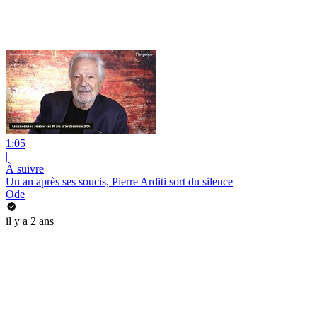
1:05
|
À suivre
Un an après ses soucis, Pierre Arditi sort du silence
Ode
il y a 2 ans