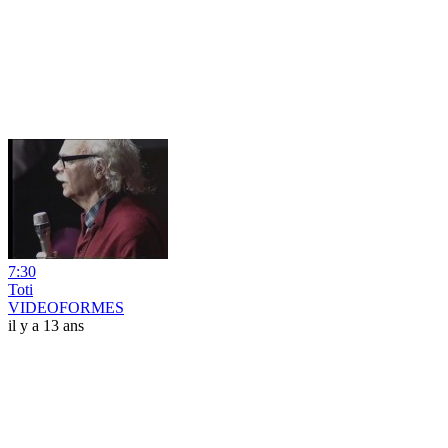
7:30
Toti
VIDEOFORMES
il y a 13 ans