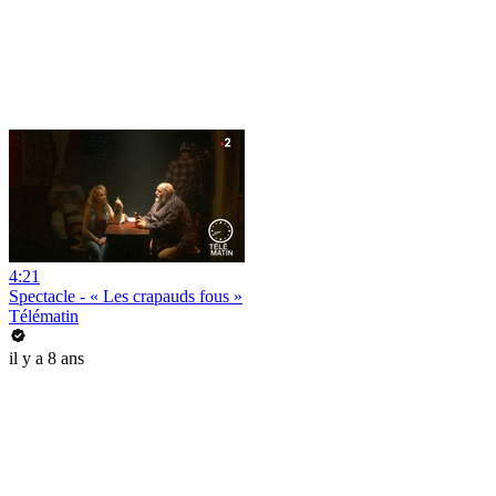
4:21
Spectacle - « Les crapauds fous »
Télématin
il y a 8 ans