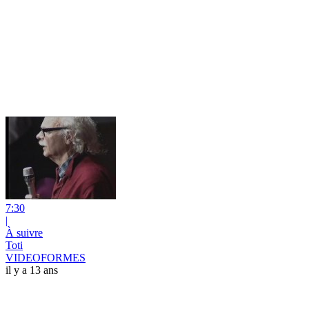
7:30
|
À suivre
Toti
VIDEOFORMES
il y a 13 ans