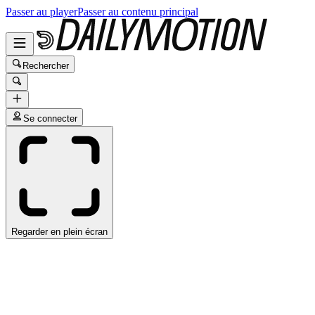
Passer au player
Passer au contenu principal
Rechercher
Se connecter
Regarder en plein écran