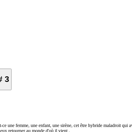
# 3
 Est-ce une femme, une enfant, une sirène, cet être hybride maladroit qui
eux retourner au monde d'où il vient .