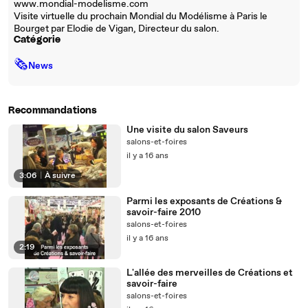
www.mondial-modelisme.com
Visite virtuelle du prochain Mondial du Modélisme à Paris le
Bourget par Elodie de Vigan, Directeur du salon.
Catégorie
🗞
News
Recommandations
Une visite du salon Saveurs
salons-et-foires
il y a 16 ans
3:06
|
À suivre
Parmi les exposants de Créations &
savoir-faire 2010
salons-et-foires
il y a 16 ans
2:19
L'allée des merveilles de Créations et
savoir-faire
salons-et-foires