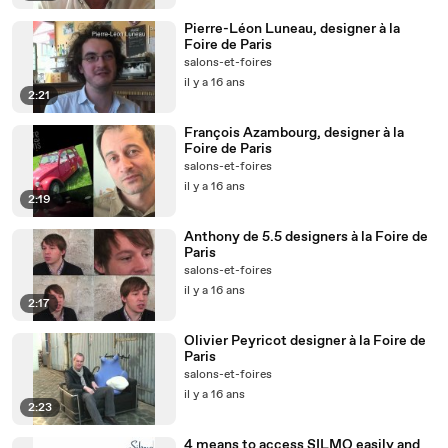
Pierre-Léon Luneau, designer à la
Foire de Paris
salons-et-foires
il y a 16 ans
2:21
François Azambourg, designer à la
Foire de Paris
salons-et-foires
il y a 16 ans
2:19
Anthony de 5.5 designers à la Foire de
Paris
salons-et-foires
il y a 16 ans
2:17
Olivier Peyricot designer à la Foire de
Paris
salons-et-foires
il y a 16 ans
2:23
4 means to access SILMO easily and