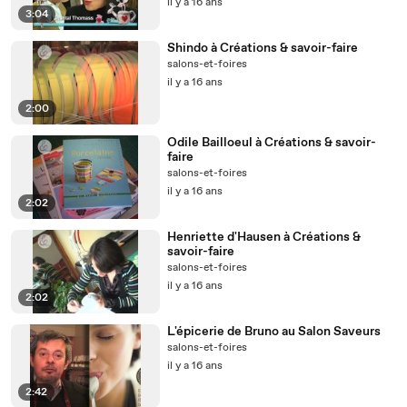
il y a 16 ans
3:04
Shindo à Créations & savoir-faire
salons-et-foires
il y a 16 ans
2:00
Odile Bailloeul à Créations & savoir-
faire
salons-et-foires
il y a 16 ans
2:02
Henriette d'Hausen à Créations &
savoir-faire
salons-et-foires
il y a 16 ans
2:02
L'épicerie de Bruno au Salon Saveurs
salons-et-foires
il y a 16 ans
2:42