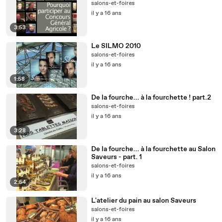
salons-et-foires
il y a 16 ans
3:53
Le SILMO 2010
salons-et-foires
il y a 16 ans
1:58
De la fourche... à la fourchette ! part.2
salons-et-foires
il y a 16 ans
3:28
De la fourche... à la fourchette au Salon
Saveurs - part. 1
salons-et-foires
il y a 16 ans
2:54
L'atelier du pain au salon Saveurs
salons-et-foires
il y a 16 ans