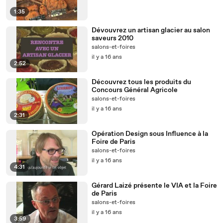
1:35
Dévouvrez un artisan glacier au salon
saveurs 2010
salons-et-foires
il y a 16 ans
2:52
Découvrez tous les produits du
Concours Général Agricole
salons-et-foires
il y a 16 ans
2:31
Opération Design sous Influence à la
Foire de Paris
salons-et-foires
il y a 16 ans
4:31
Gérard Laizé présente le VIA et la Foire
de Paris
salons-et-foires
il y a 16 ans
3:59