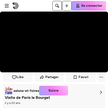
Passer au player
Passer au contenu principal
Se connecter
Like
Partager
Favori
Suivre
salons-et-foires
Visite de Paris le Bourget
il y a 20 ans