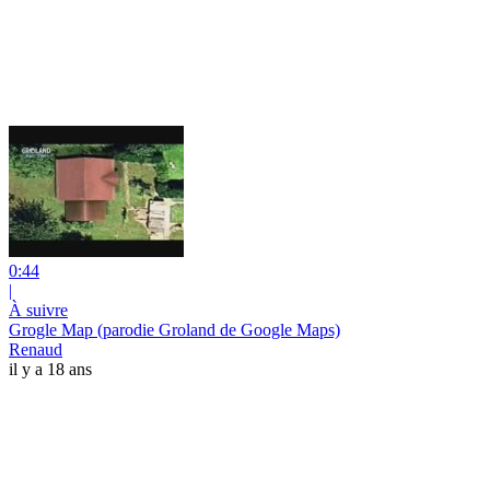
0:44
|
À suivre
Grogle Map (parodie Groland de Google Maps)
Renaud
il y a 18 ans