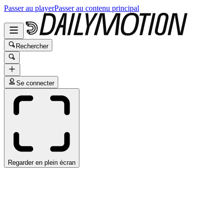
Passer au player
Passer au contenu principal
Rechercher
Se connecter
Regarder en plein écran