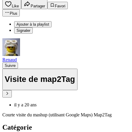
Like
Partager
Favori
Plus
Ajouter à la playlist
Signaler
Renaud
Suivre
Visite de map2Tag
il y a 20 ans
Courte visite du mashup (utilisant Google Maps) Map2Tag
Catégorie