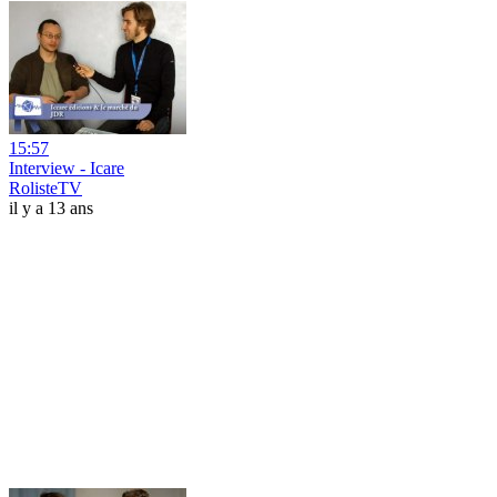
15:57
Interview - Icare
RolisteTV
il y a 13 ans