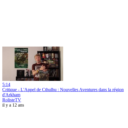
5:14
Critique - L'Appel de Cthulhu : Nouvelles Aventures dans la région
d'Arkham
RolisteTV
il y a 12 ans