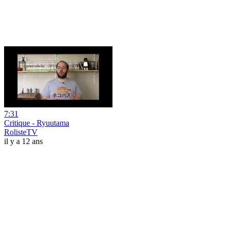
7:31
Critique - Ryuutama
RolisteTV
il y a 12 ans