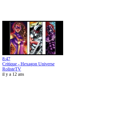
8:47
Critique - Hexagon Universe
RolisteTV
il y a 12 ans