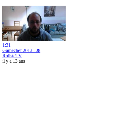
1:31
Gamechef 2013 - J8
RolisteTV
il y a 13 ans