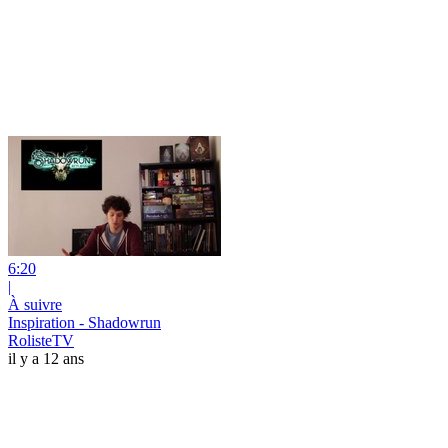
6:20
|
À suivre
Inspiration - Shadowrun
RolisteTV
il y a 12 ans