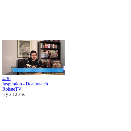
4:36
Inspiration - Deathwatch
RolisteTV
il y a 12 ans