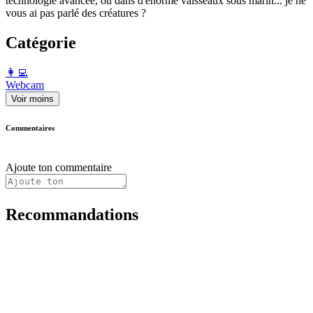
technologie avancée, ou dans d'énorme vaisseaux sous marin... je ne
vous ai pas parlé des créatures ?
Catégorie
️👩‍💻️
Webcam
Voir moins
Commentaires
Ajoute ton commentaire
Recommandations