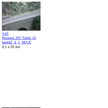
5:01
Peugeot 205 Turbo 16
bapt42_d_1_MAX
il y a 20 ans