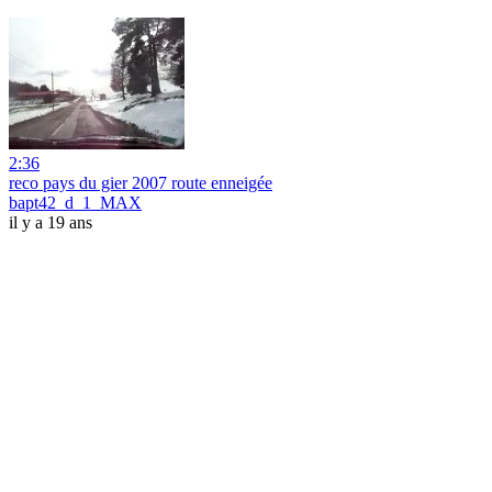
2:36
reco pays du gier 2007 route enneigée
bapt42_d_1_MAX
il y a 19 ans