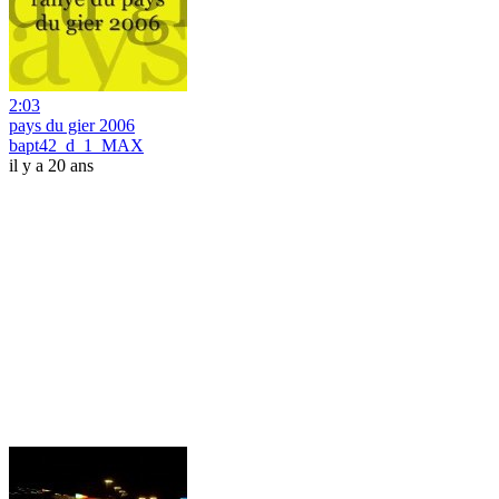
2:03
pays du gier 2006
bapt42_d_1_MAX
il y a 20 ans