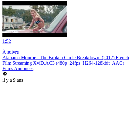
1:52
|
À suivre
Alabama Monroe _The Broken Circle Breakdown_(2012) French
Film Streaming XviD.AC3 (480p_24fps_H264-128kbit_AAC)
Films Annonces
il y a 9 ans