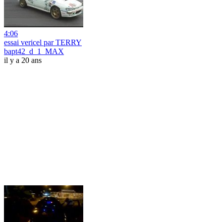
4:06
essai vericel par TERRY
bapt42_d_1_MAX
il y a 20 ans