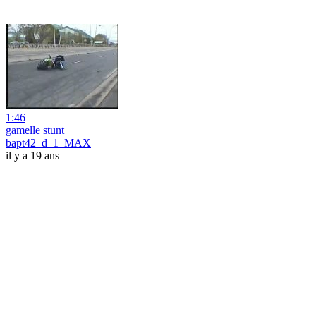
1:46
gamelle stunt
bapt42_d_1_MAX
il y a 19 ans