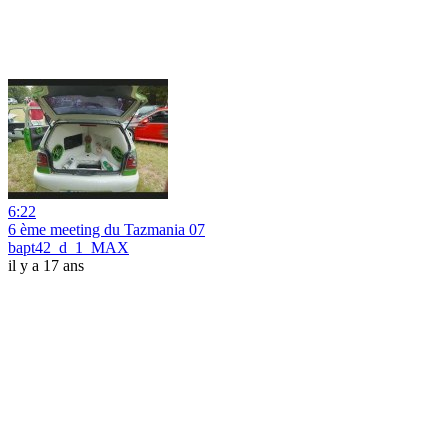
6:22
6 ème meeting du Tazmania 07
bapt42_d_1_MAX
il y a 17 ans