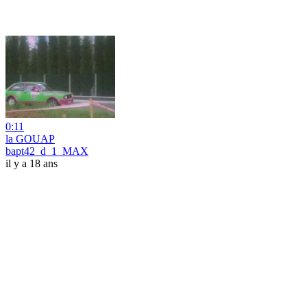
0:11
la GOUAP
bapt42_d_1_MAX
il y a 18 ans