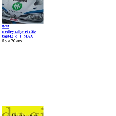
5:25
medley rallye et côte
bapt42_d_1_MAX
il y a 20 ans