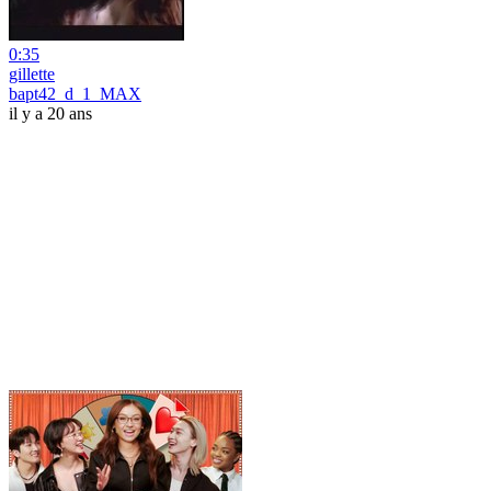
0:35
gillette
bapt42_d_1_MAX
il y a 20 ans