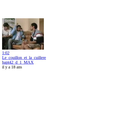
1:02
Le_couillon_et_la_cuillere
bapt42_d_1_MAX
il y a 18 ans