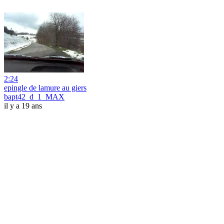
2:24
epingle de lamure au giers
bapt42_d_1_MAX
il y a 19 ans