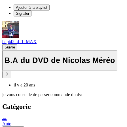
Ajouter à la playlist
Signaler
bapt42_d_1_MAX
Suivre
B.A du DVD de Nicolas Méréo
il y a 20 ans
je vous conseille de passer commande du dvd
Catégorie
🚗
Auto