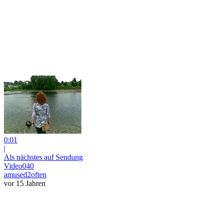
0:01
|
Als nächstes auf Sendung
Video040
amused2often
vor 15 Jahren