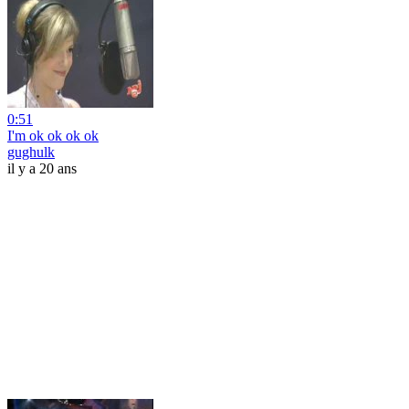
0:51
I'm ok ok ok ok
gughulk
il y a 20 ans