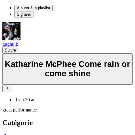
Ajouter à la playlist
Signaler
gughulk
Suivre
Katharine McPhee Come rain or
come shine
il y a 20 ans
great performance
Catégorie