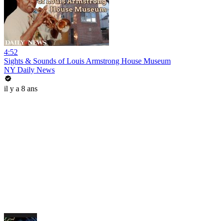
4:52
Sights & Sounds of Louis Armstrong House Museum
NY Daily News
il y a 8 ans