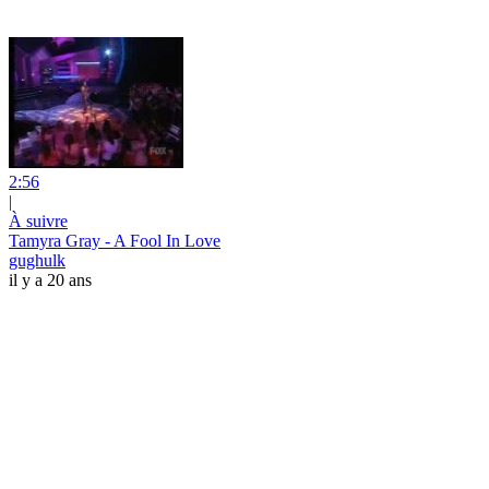
2:56
|
À suivre
Tamyra Gray - A Fool In Love
gughulk
il y a 20 ans