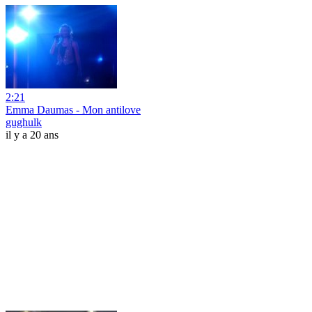
2:21
Emma Daumas - Mon antilove
gughulk
il y a 20 ans