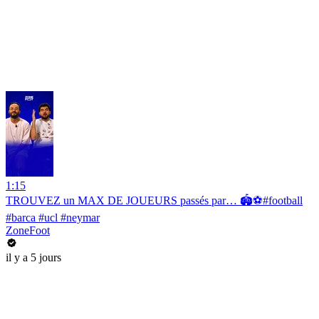
1:15
TROUVEZ un MAX DE JOUEURS passés par… 🏟️⚽️#football
#barca #ucl #neymar
ZoneFoot
il y a 5 jours