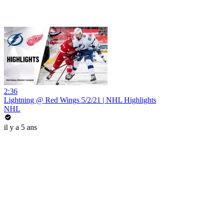
2:36
Lightning @ Red Wings 5/2/21 | NHL Highlights
NHL
il y a 5 ans