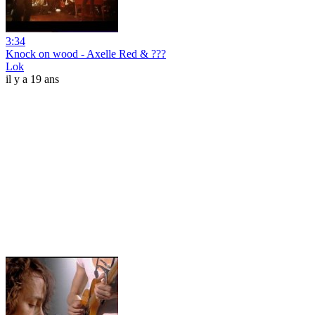
3:34
Knock on wood - Axelle Red & ???
Lok
il y a 19 ans