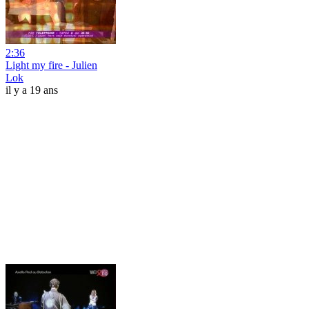
2:36
Light my fire - Julien
Lok
il y a 19 ans