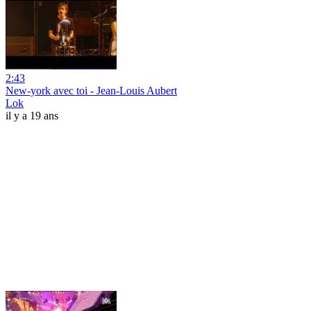
2:43
New-york avec toi - Jean-Louis Aubert
Lok
il y a 19 ans