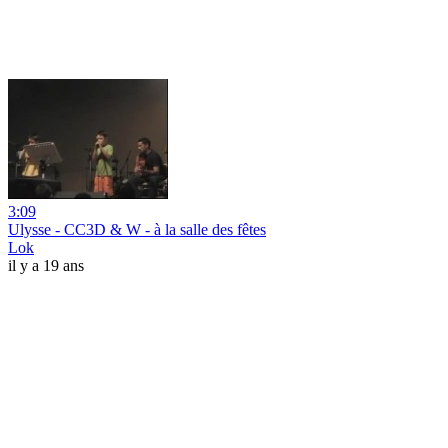
3:09
Ulysse - CC3D & W - à la salle des fêtes
Lok
il y a 19 ans