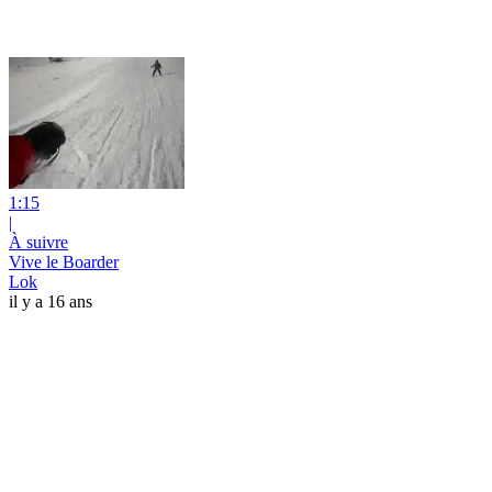
1:15
|
À suivre
Vive le Boarder
Lok
il y a 16 ans