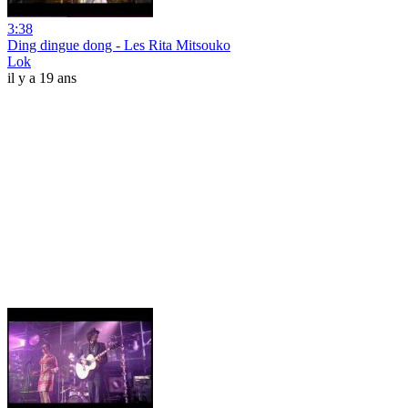
3:38
Ding dingue dong - Les Rita Mitsouko
Lok
il y a 19 ans