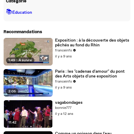
Catégorie
📚
Éducation
Recommandations
Exposition : à la découverte des objets
pêchés au fond du Rhin
franceinfo
il y a 9 ans
1:49
|
À suivre
Paris : les "cadenas d'amour" du pont
des Arts objets d'une exposition
franceinfo
il y a 9 ans
2:05
vagabondages
bonnie777
il y a 12 ans
11:42
Comme un poisson dans l'eau