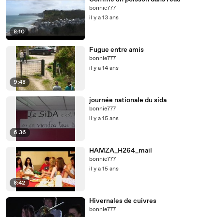
bonnie777
il y a 13 ans
8:10
Fugue entre amis
bonnie777
il y a 14 ans
9:48
journée nationale du sida
bonnie777
il y a 15 ans
6:36
HAMZA_H264_mail
bonnie777
il y a 15 ans
8:42
Hivernales de cuivres
bonnie777