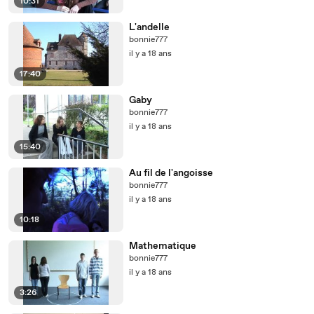
10:31
L'andelle
bonnie777
il y a 18 ans
17:40
Gaby
bonnie777
il y a 18 ans
15:40
Au fil de l'angoisse
bonnie777
il y a 18 ans
10:18
Mathematique
bonnie777
il y a 18 ans
3:26