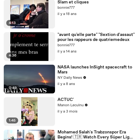
Slam et cliques
bonnie777
il y a 18 ans
4:13
"avant qu'elle parte" "Sextion d'assaut"
pour les rappeurs de quatriemedeux
bonnie777
il y a 14 ans
4:36
NASA launches InSight spacecraft to
Mars
NY Daily News
il y a 8 ans
0:49
ACTUC'
Manon Leculnu
il y a 3 mois
1:45
Mohamed Salah's Trabzonspor Era
Begins! 🇹🇷 Watch Every Süper Lig