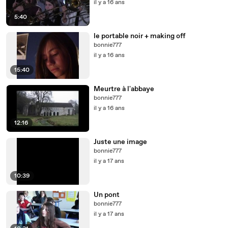
il y a 16 ans
5:40
le portable noir + making off
bonnie777
il y a 16 ans
15:40
Meurtre à l'abbaye
bonnie777
il y a 16 ans
12:16
Juste une image
bonnie777
il y a 17 ans
10:39
Un pont
bonnie777
il y a 17 ans