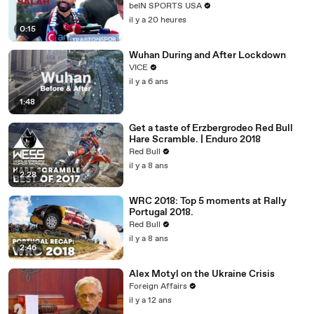
Match on beIN SPORTS
beIN SPORTS USA
il y a 20 heures
0:15
Wuhan During and After Lockdown
VICE
il y a 6 ans
1:48
Get a taste of Erzbergrodeo Red Bull
Hare Scramble. | Enduro 2018
Red Bull
il y a 8 ans
2:28
WRC 2018: Top 5 moments at Rally
Portugal 2018.
Red Bull
il y a 8 ans
2:46
Alex Motyl on the Ukraine Crisis
Foreign Affairs
il y a 12 ans