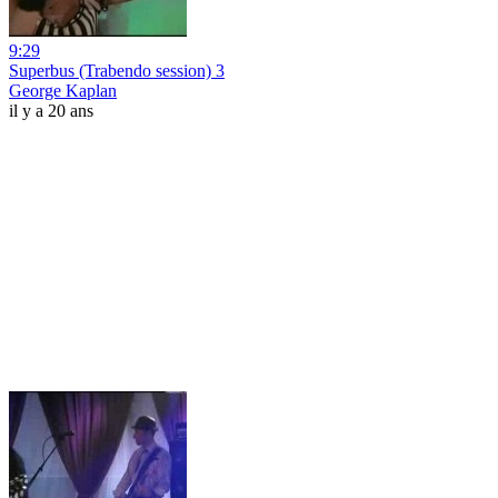
9:29
Superbus (Trabendo session) 3
George Kaplan
il y a 20 ans