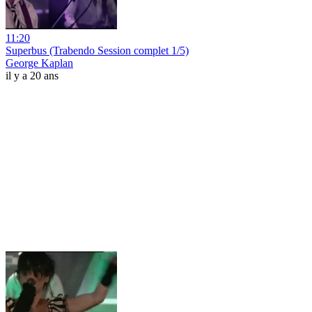
11:20
Superbus (Trabendo Session complet 1/5)
George Kaplan
il y a 20 ans