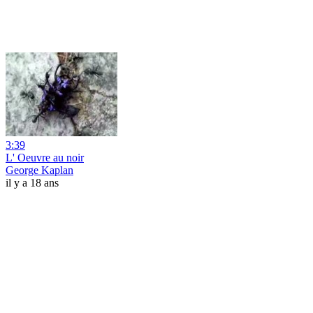
3:39
L' Oeuvre au noir
George Kaplan
il y a 18 ans