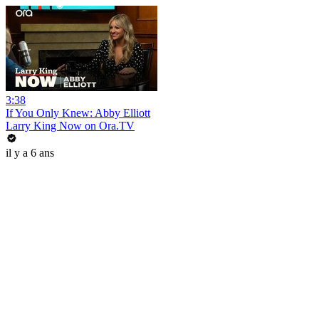
3:38
If You Only Knew: Abby Elliott
Larry King Now on Ora.TV
il y a 6 ans