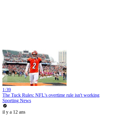
1:39
The Tuck Rules: NFL's overtime rule isn't working
Sporting News
il y a 12 ans