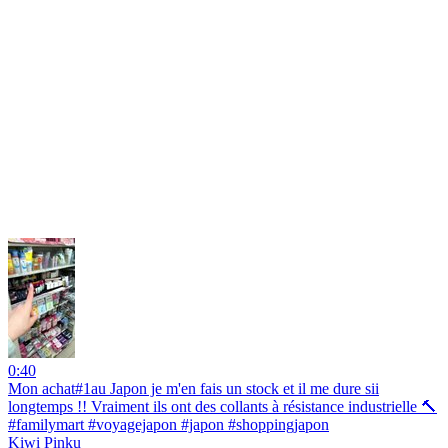
0:40
Mon achat#1au Japon je m'en fais un stock et il me dure sii
longtemps !! Vraiment ils ont des collants à résistance industrielle 🔨
#familymart #voyagejapon #japon #shoppingjapon
Kiwi Pinku