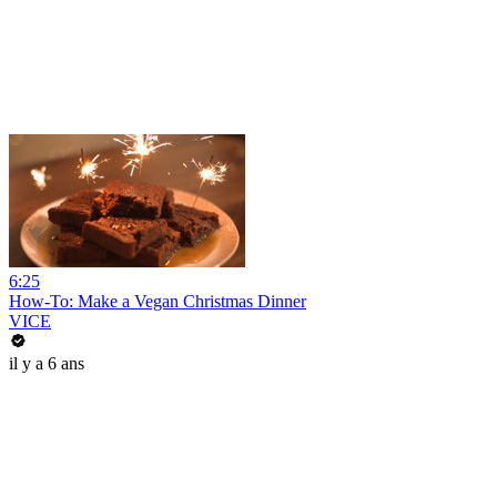
6:25
How-To: Make a Vegan Christmas Dinner
VICE
il y a 6 ans