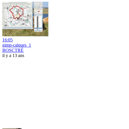
16:05
gimp-calques_1
BOSCTRÉ
il y a 13 ans