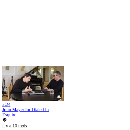
2:24
John Mayer for Dialed In
Esquire
il y a 10 mois