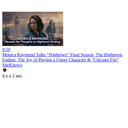
8:59
Monica Raymund Talks "Hightown" Final Season, The Hightwon
Ending, The Joy of Playing a Queer Character & "Chicago Fire"
SheKnows
il y a 2 ans