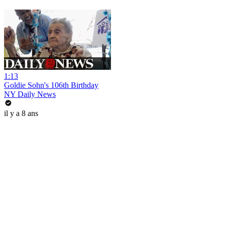
1:13
Goldie Sohn's 106th Birthday
NY Daily News
il y a 8 ans