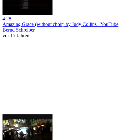
4:28
Amazing Grace (without choir) by Judy Collins - YouTube
Bernd Schreiber
vor 15 Jahren