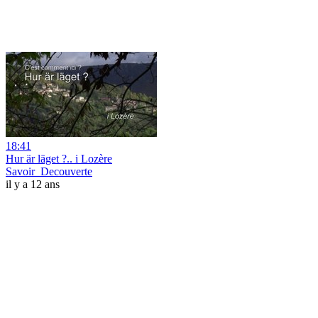
18:41
Hur är läget ?.. i Lozère
Savoir_Decouverte
il y a 12 ans