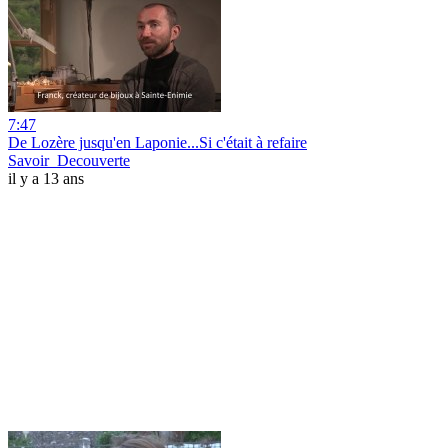
7:47
De Lozère jusqu'en Laponie...Si c'était à refaire
Savoir_Decouverte
il y a 13 ans