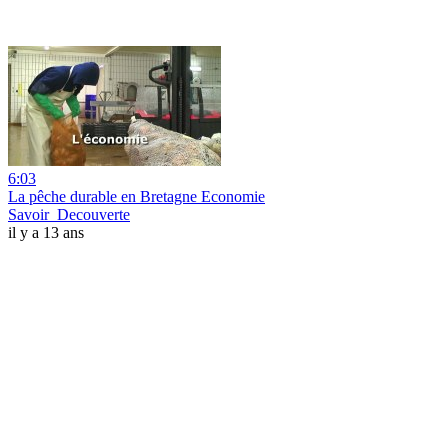
6:03
La pêche durable en Bretagne Economie
Savoir_Decouverte
il y a 13 ans