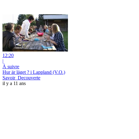
12:20
|
À suivre
Hur är läget ? i Lappland (V.O.)
Savoir_Decouverte
il y a 11 ans