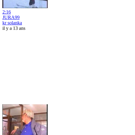
2:16
JURA99
kr solanka
il y a 13 ans