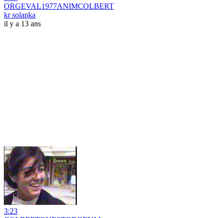
ORGEVAL1977ANIMCOLBERT
kr solanka
il y a 13 ans
3:23