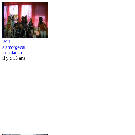
2:21
slamorgeval
kr solanka
il y a 13 ans