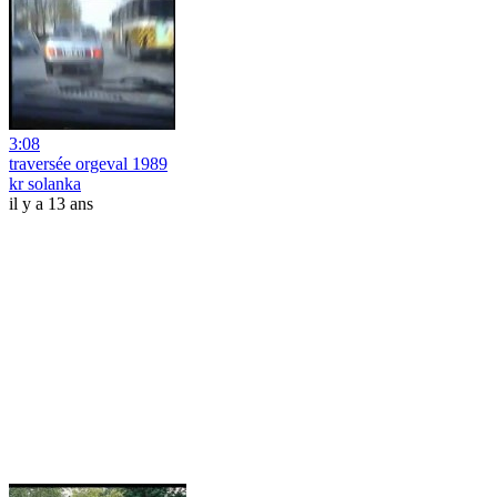
3:08
traversée orgeval 1989
kr solanka
il y a 13 ans