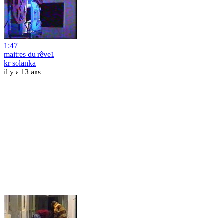
1:47
maitres du rêve1
kr solanka
il y a 13 ans