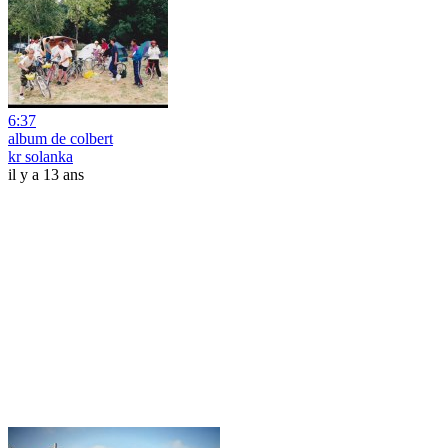
6:37
album de colbert
kr solanka
il y a 13 ans