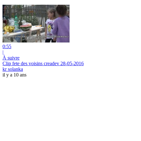
0:55
|
À suivre
Clip fete des voisins creadev 28-05-2016
kr solanka
il y a 10 ans