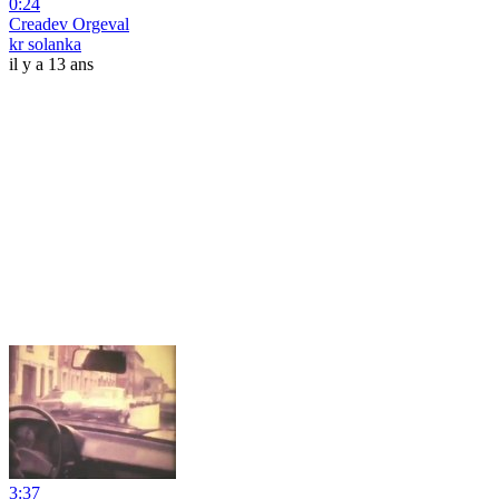
0:24
Creadev Orgeval
kr solanka
il y a 13 ans
3:37