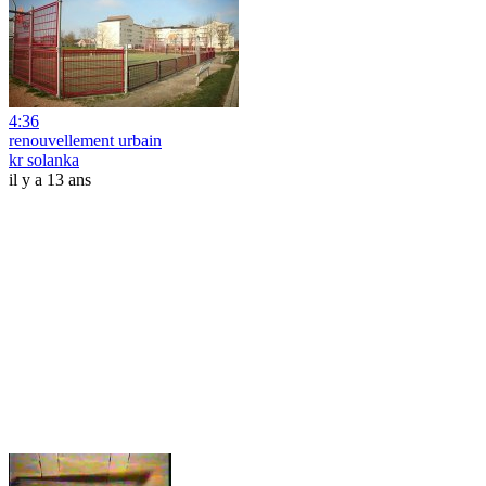
4:36
renouvellement urbain
kr solanka
il y a 13 ans