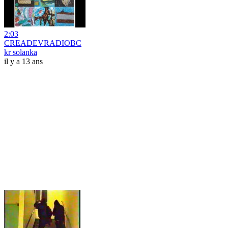
2:03
CREADEVRADIOBC
kr solanka
il y a 13 ans