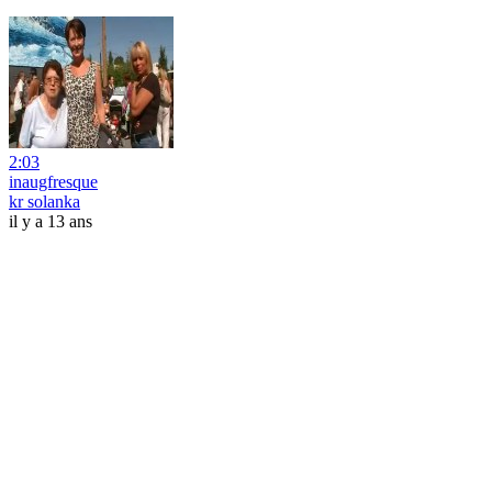
2:03
inaugfresque
kr solanka
il y a 13 ans