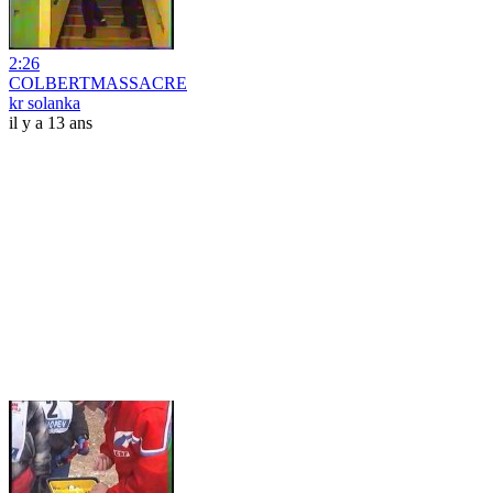
2:26
COLBERTMASSACRE
kr solanka
il y a 13 ans