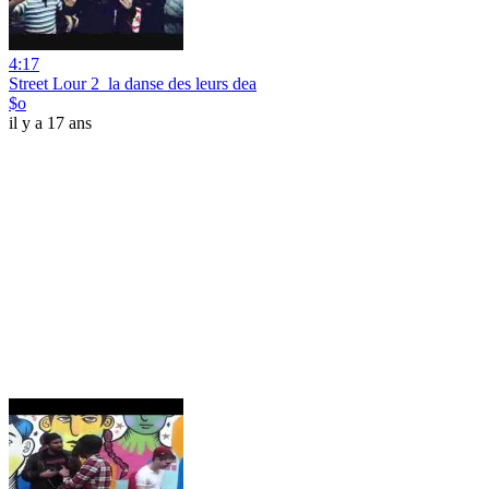
4:17
Street Lour 2_la danse des leurs dea
$o
il y a 17 ans