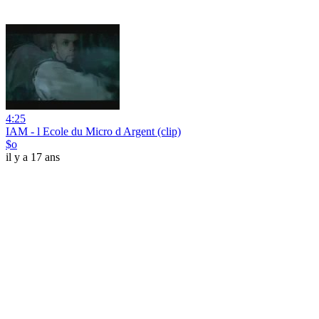
4:25
IAM - l Ecole du Micro d Argent (clip)
$o
il y a 17 ans