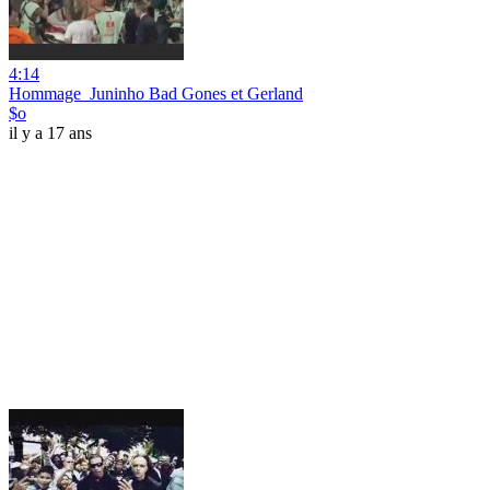
4:14
Hommage_Juninho Bad Gones et Gerland
$o
il y a 17 ans