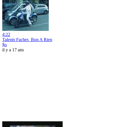
4:22
Talents Faches_Bon A Rien
$o
il y a 17 ans