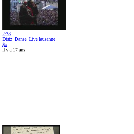
2:38
Disiz_Danse_Live lausanne
$o
il y a 17 ans