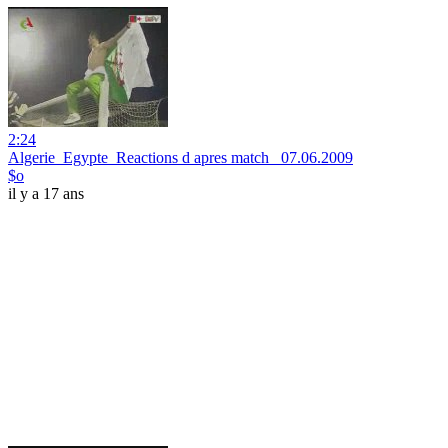
2:24
Algerie_Egypte_Reactions d apres match _07.06.2009
$o
il y a 17 ans