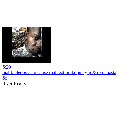
5:20
malik bledoss - tu cause mal feat orcko juicy-p & eki_masta
$o
il y a 16 ans