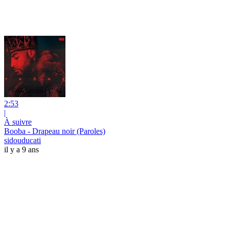
2:53
|
À suivre
Booba - Drapeau noir (Paroles)
sidouducati
il y a 9 ans