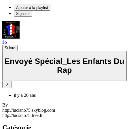
Ajouter à la playlist
Signaler
$o
Suivre
Envoyé Spécial_Les Enfants Du
Rap
il y a 20 ans
By
http://luciano75.skyblog.com
http://luciano75.free.fr
Catégorie