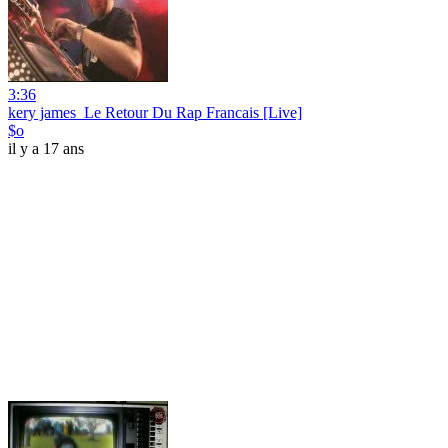
3:36
kery james_Le Retour Du Rap Francais [Live]
$o
il y a 17 ans