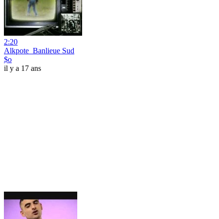
2:20
Alkpote_Banlieue Sud
$o
il y a 17 ans