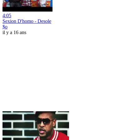
4:05
Sexion D'homo - Desole
$o
il y a 16 ans