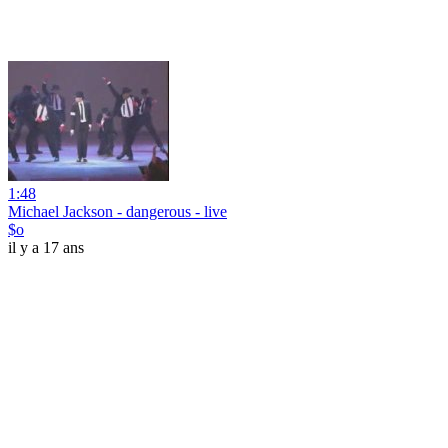
1:48
Michael Jackson - dangerous - live
$o
il y a 17 ans