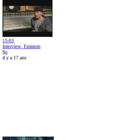
15:03
Interview_Eminem
$o
il y a 17 ans