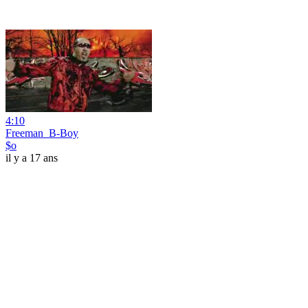
4:10
Freeman_B-Boy
$o
il y a 17 ans