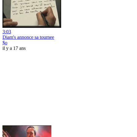
3:03
Diam's annonce sa tournee
$o
il y a 17 ans