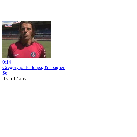
0:14
Gregory parle du psg & a signer
$o
il y a 17 ans