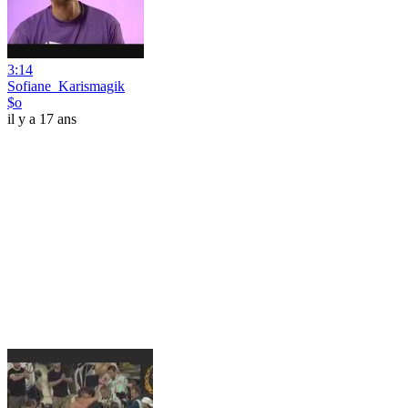
3:14
Sofiane_Karismagik
$o
il y a 17 ans