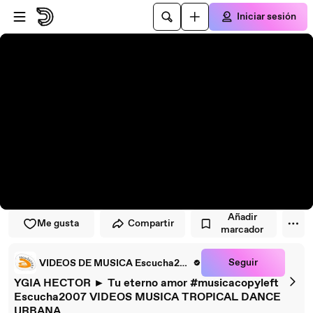
Saltar al reproductor
Saltar al contenido principal
Iniciar sesión
Añadir
Me gusta
Compartir
marcador
Seguir
VIDEOS DE MUSICA Escucha2007
YGIA HECTOR ► Tu eterno amor #musicacopyleft
Escucha2007 VIDEOS MUSICA TROPICAL DANCE
URBANA