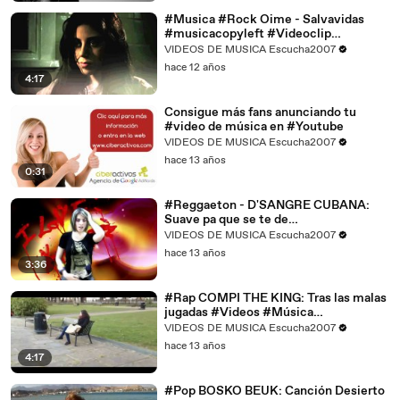
#Musica #Rock Oime - Salvavidas
#musicacopyleft #Videoclip
promocionado por Ciberactivos
VIDEOS DE MUSICA Escucha2007
hace 12 años
4:17
Consigue más fans anunciando tu
#video de música en #Youtube
VIDEOS DE MUSICA Escucha2007
hace 13 años
0:31
#Reggaeton - D'SANGRE CUBANA:
Suave pa que se te de
#musicacopyleft #Videos #Música
VIDEOS DE MUSICA Escucha2007
Ciberactivos
hace 13 años
3:36
#Rap COMPI THE KING: Tras las malas
jugadas #Videos #Música
#musicacopyleft Escucha.com
VIDEOS DE MUSICA Escucha2007
hace 13 años
4:17
#Pop BOSKO BEUK: Canción Desierto