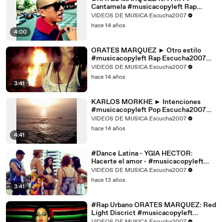
Cantamela #musicacopyleft Rap
latino Salsa Escucha2007 Videos
VIDEOS DE MUSICA Escucha2007
Música (HD)
hace 14 años
4:00
ORATES MARQUEZ ► Otro estilo
#musicacopyleft Rap Escucha2007
Videos de Música (HD)
VIDEOS DE MUSICA Escucha2007
hace 14 años
3:41
KARLOS MORKHE ► Intenciones
#musicacopyleft Pop Escucha2007
VIDEOS DE MUSICA Cantautor (HD)
VIDEOS DE MUSICA Escucha2007
hace 14 años
4:41
#Dance Latina - YGIA HECTOR:
Hacerte el amor - #musicacopyleft
#Videos de musica
VIDEOS DE MUSICA Escucha2007
hace 13 años
3:41
#Rap Urbano ORATES MARQUEZ: Red
Light Discrict #musicacopyleft
#Videos de Música Escucha2007