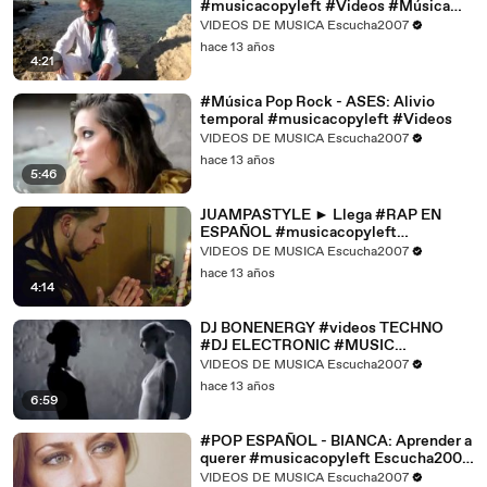
#musicacopyleft #Videos #Música
Escucha2007
VIDEOS DE MUSICA Escucha2007
hace 13 años
4:21
#Música Pop Rock - ASES: Alivio
temporal #musicacopyleft #Videos
VIDEOS DE MUSICA Escucha2007
hace 13 años
5:46
JUAMPASTYLE ► Llega #RAP EN
ESPAÑOL #musicacopyleft
Escucha2007 #Videos de #MUSICA
VIDEOS DE MUSICA Escucha2007
hace 13 años
4:14
DJ BONENERGY #videos TECHNO
#DJ ELECTRONIC #MUSIC
Escucha2007 #techno #electronic
VIDEOS DE MUSICA Escucha2007
hace 13 años
6:59
#POP ESPAÑOL - BIANCA: Aprender a
querer #musicacopyleft Escucha2007
#Videos de #música
VIDEOS DE MUSICA Escucha2007