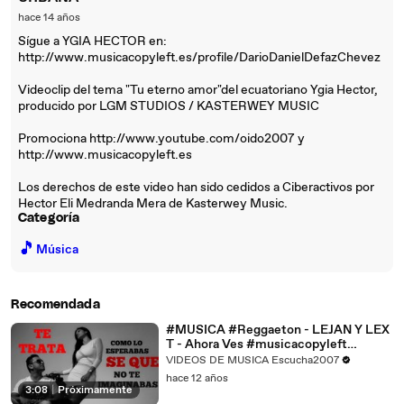
hace 14 años
Sígue a YGIA HECTOR en:
http://www.musicacopyleft.es/profile/DarioDanielDefazChevez
Videoclip del tema "Tu eterno amor"del ecuatoriano Ygia Hector,
producido por LGM STUDIOS / KASTERWEY MUSIC
Promociona http://www.youtube.com/oido2007 y
http://www.musicacopyleft.es
Los derechos de este video han sido cedidos a Ciberactivos por
Hector Eli Medranda Mera de Kasterwey Music.
Categoría
🎵
Música
Recomendada
#MUSICA #Reggaeton - LEJAN Y LEX
T - Ahora Ves #musicacopyleft
#Videoclip promo Ciberactivos
VIDEOS DE MUSICA Escucha2007
hace 12 años
3:08
|
Próximamente