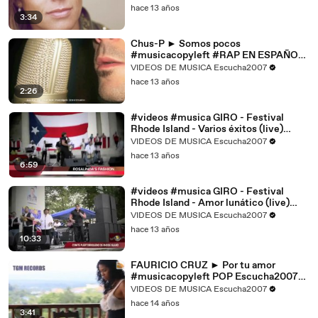
hace 13 años
3:34
Chus-P ► Somos pocos
#musicacopyleft #RAP EN ESPAÑOL
Escucha2007 #videos #musica
VIDEOS DE MUSICA Escucha2007
hace 13 años
2:26
#videos #musica GIRO - Festival
Rhode Island - Varios éxitos (live)
Parte 2 - #Tropical Salsa -
VIDEOS DE MUSICA Escucha2007
Escucha2007
hace 13 años
6:59
#videos #musica GIRO - Festival
Rhode Island - Amor lunático (live)
Parte 1 #musicacopyleft #Tropical
VIDEOS DE MUSICA Escucha2007
Salsa - Escucha2007
hace 13 años
10:33
FAURICIO CRUZ ► Por tu amor
#musicacopyleft POP Escucha2007
VIDEOS MUSICA ROMANTICA
VIDEOS DE MUSICA Escucha2007
hace 14 años
3:41