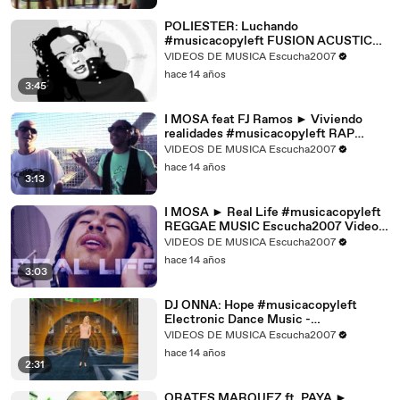
POLIESTER: Luchando
#musicacopyleft FUSION ACUSTICA
FLAMENCO POP Escucha2007
VIDEOS DE MUSICA Escucha2007
Videos Música
hace 14 años
3:45
I MOSA feat FJ Ramos ► Viviendo
realidades #musicacopyleft RAP
Reggae Escucha2007 Videos Música
VIDEOS DE MUSICA Escucha2007
hace 14 años
3:13
I MOSA ► Real Life #musicacopyleft
REGGAE MUSIC Escucha2007 Videos
de Música
VIDEOS DE MUSICA Escucha2007
hace 14 años
3:03
DJ ONNA: Hope #musicacopyleft
Electronic Dance Music -
Escucha2007 Videos
VIDEOS DE MUSICA Escucha2007
hace 14 años
2:31
ORATES MARQUEZ ft. PAYA ►