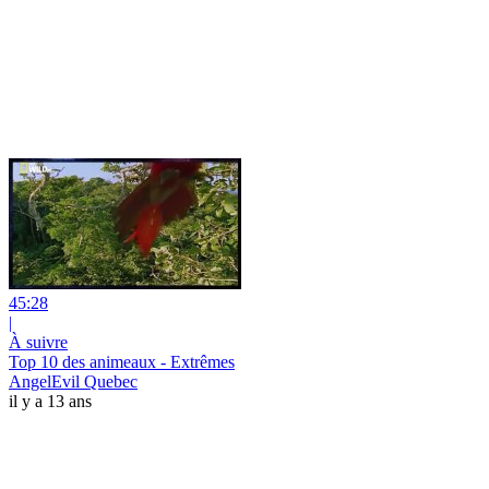
45:28
|
À suivre
Top 10 des animeaux - Extrêmes
AngelEvil Quebec
il y a 13 ans