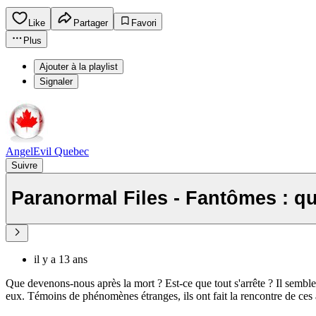
Like
Partager
Favori
Plus
Ajouter à la playlist
Signaler
AngelEvil Quebec
Suivre
Paranormal Files - Fantômes : qua
il y a 13 ans
Que devenons-nous après la mort ? Est-ce que tout s'arrête ? Il sembler
eux. Témoins de phénomènes étranges, ils ont fait la rencontre de ces 