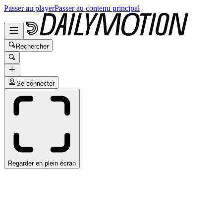
Passer au player
Passer au contenu principal
Rechercher
Se connecter
Regarder en plein écran