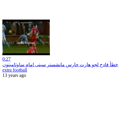
0:27
خطأ فادح لجو هارت حارس مانشستر سيتى امام ساوثامبتون
extra football
13 years ago