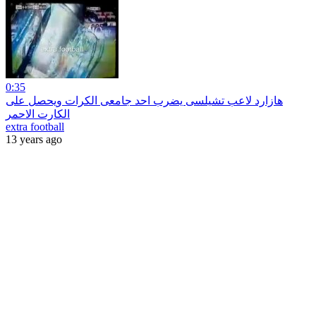
0:35
هازارد لاعب تشيلسى يضرب احد جامعى الكرات ويحصل على
الكارت الاحمر
extra football
13 years ago