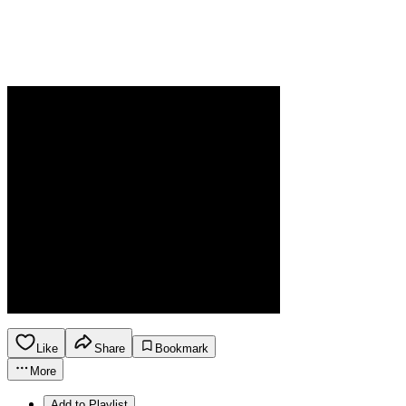
Like
Share
Bookmark
More
Add to Playlist