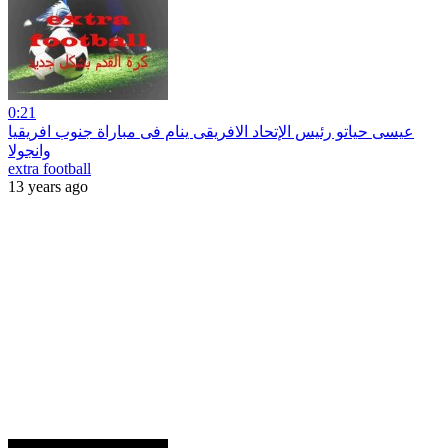
0:21
عيسى حياتو رئيس الإتحاد الافريقى ينام فى مباراة جنوب افريقيا
وانجولا
extra football
13 years ago