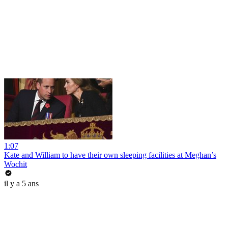
1:07
Kate and William to have their own sleeping facilities at Meghan’s
Wochit
il y a 5 ans