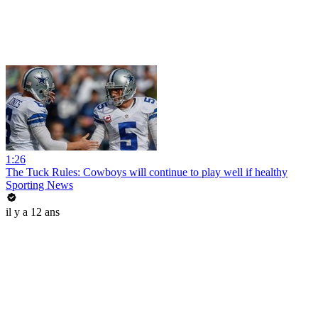
1:26
The Tuck Rules: Cowboys will continue to play well if healthy
Sporting News
il y a 12 ans