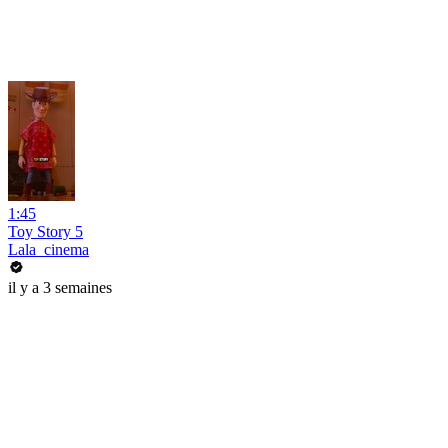
1:45
Toy Story 5
Lala_cinema
il y a 3 semaines