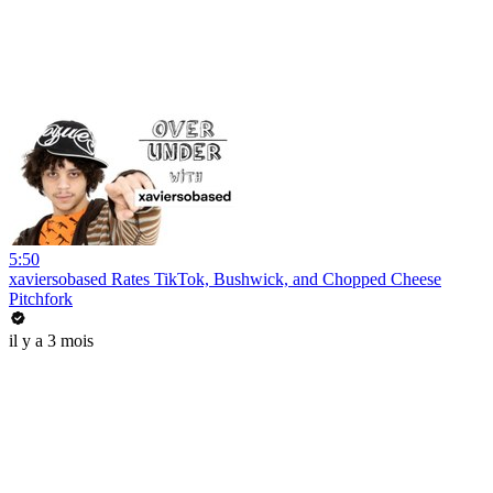
5:50
xaviersobased Rates TikTok, Bushwick, and Chopped Cheese
Pitchfork
il y a 3 mois