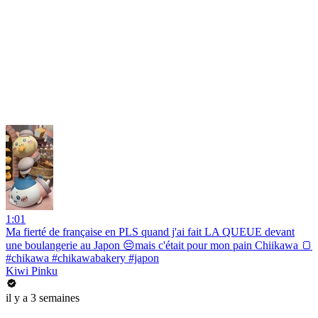
1:01
Ma fierté de française en PLS quand j'ai fait LA QUEUE devant
une boulangerie au Japon 😔mais c'était pour mon pain Chiikawa 🍞
#chikawa #chikawabakery #japon
Kiwi Pinku
il y a 3 semaines