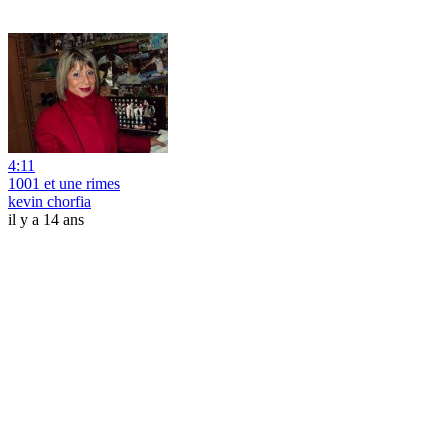
4:11
1001 et une rimes
kevin chorfia
il y a 14 ans