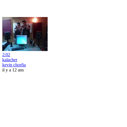
2:02
kalacher
kevin chorfia
il y a 12 ans