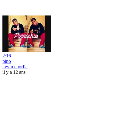
2:16
pino
kevin chorfia
il y a 12 ans