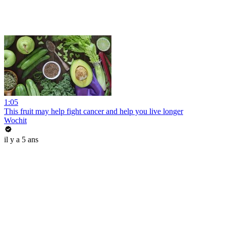
1:05
This fruit may help fight cancer and help you live longer
Wochit
il y a 5 ans