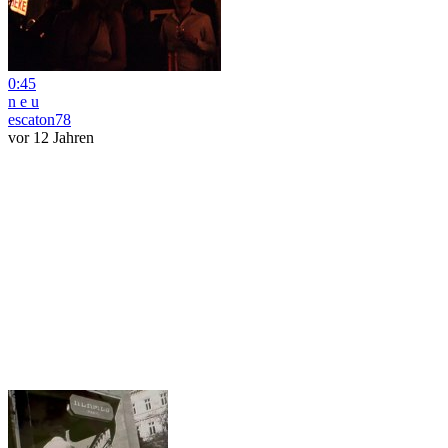
0:45
n e u
escaton78
vor 12 Jahren