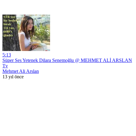
5:13
Süper Ses Yetenek Dilara Senemoğlu @ MEHMET ALİ ARSLAN
Tv
Mehmet Ali Arslan
13 yıl önce