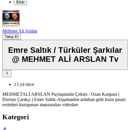
Bildir
Mehmet Ali Arslan
Takip Et
Emre Saltık / Türküler Şarkılar
@ MEHMET ALİ ARSLAN Tv
13 yıl önce
MEHMETALİ ARSLAN Paylaşımıdır Çekim : Ozan Karguni (
Dursun Çarıkçı ) Emre Saltık-Alışamadım ardahan göle kuzu pınarı
resimleri kuzupınarı manzaraları videoları
Kategori
🎵