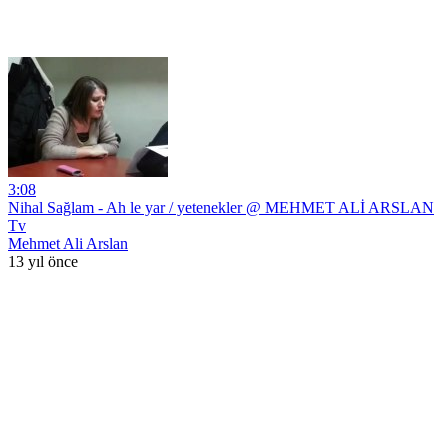
3:08
Nihal Sağlam - Ah le yar / yetenekler @ MEHMET ALİ ARSLAN
Tv
Mehmet Ali Arslan
13 yıl önce