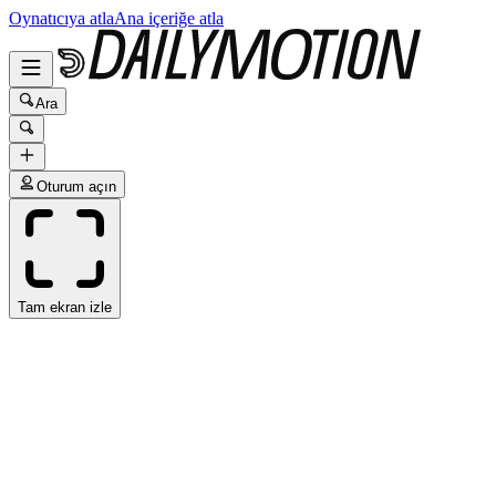
Oynatıcıya atla
Ana içeriğe atla
Ara
Oturum açın
Tam ekran izle