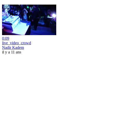
0:09
live_video_crowd
Nadir Kadem
il y a 11 ans