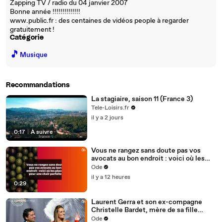
Zapping TV / radio du 04 janvier 2007
Bonne année !!!!!!!!!!!!!!
www.public.fr : des centaines de vidéos people à regarder
gratuitement !
Catégorie
🎵
Musique
Recommandations
La stagiaire, saison 11 (France 3)
Tele-Loisirs.fr
il y a 2 jours
0:17
|
À suivre
Vous ne rangez sans doute pas vos
avocats au bon endroit : voici où les
placer pour une chair parfaite
Ode
il y a 12 heures
0:29
Laurent Gerra et son ex-compagne
Christelle Bardet, mère de sa fille
Célestine, toujours en très bons
Ode