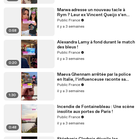
Marwa adresse un nouveau tacle à
Rym ? Leur ex Vincent Queijo s’en
mêle !
Public France
il y a 3 semaines
0:58
Alexandra Lamy à fond durant le match
des bleus !
Public France
il y a 3 semaines
0:20
Maeva Ghennam arrêtée par la police
en Italie, l’influenceuse raconte sa
mésaventure
Public France
il y a 3 semaines
1:30
Incendie de Fontainebleau : Une scène
insolite aux portes de Paris !
Public France
il y a 3 semaines
0:48