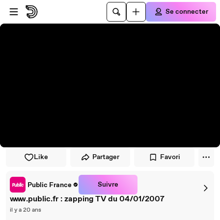
Passer au player
Passer au contenu principal
Se connecter
Like
Partager
Favori
Suivre
Public France
www.public.fr : zapping TV du 04/01/2007
il y a 20 ans