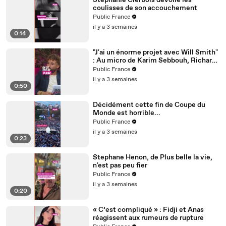
Stéphanie Clerbois dévoile les
coulisses de son accouchement
Public France
il y a 3 semaines
0:14
"J'ai un énorme projet avec Will Smith"
: Au micro de Karim Sebbouh, Richard
Orlinski dit tout au Public
Public France
il y a 3 semaines
0:50
Décidément cette fin de Coupe du
Monde est horrible...
Public France
il y a 3 semaines
0:23
Stephane Henon, de Plus belle la vie,
n'est pas peu fier
Public France
il y a 3 semaines
0:20
« C’est compliqué » : Fidji et Anas
réagissent aux rumeurs de rupture