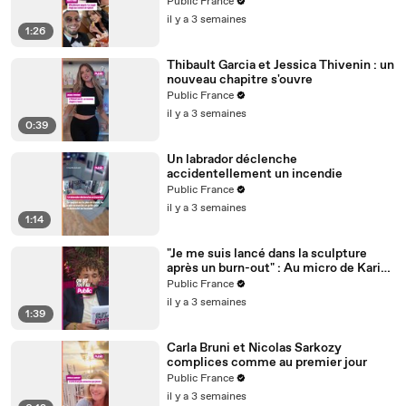
Public France
il y a 3 semaines
1:26
Thibault Garcia et Jessica Thivenin : un
nouveau chapitre s'ouvre
Public France
il y a 3 semaines
0:39
Un labrador déclenche
accidentellement un incendie
Public France
il y a 3 semaines
1:14
"Je me suis lancé dans la sculpture
après un burn-out" : Au micro de Karim
Sebbouh, Richard Orlinski dit tout au
Public France
Public
il y a 3 semaines
1:39
Carla Bruni et Nicolas Sarkozy
complices comme au premier jour
Public France
il y a 3 semaines