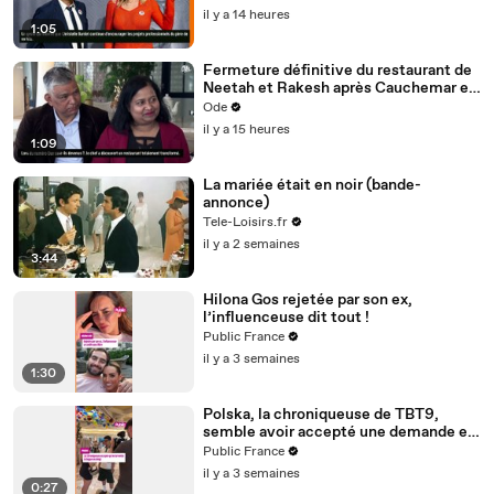
termes, la preuve en images
il y a 14 heures
1:05
Fermeture définitive du restaurant de
Neetah et Rakesh après Cauchemar en
cuisine, Philippe Etchebest pensait les
Ode
avoir sauvés
il y a 15 heures
1:09
La mariée était en noir (bande-
annonce)
Tele-Loisirs.fr
il y a 2 semaines
3:44
Hilona Gos rejetée par son ex,
l’influenceuse dit tout !
Public France
il y a 3 semaines
1:30
Polska, la chroniqueuse de TBT9,
semble avoir accepté une demande en
mariage de son ami créateur de
Public France
contenu Anis
il y a 3 semaines
0:27