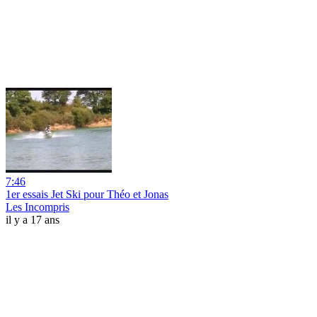
7:46
1er essais Jet Ski pour Théo et Jonas
Les Incompris
il y a 17 ans