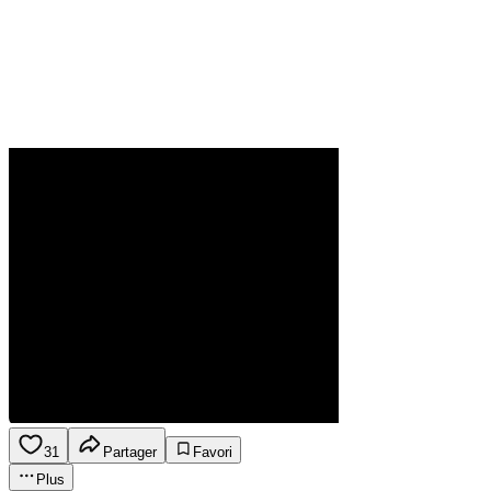
31
Partager
Favori
Plus