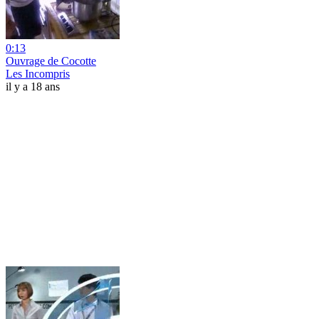
0:13
Ouvrage de Cocotte
Les Incompris
il y a 18 ans