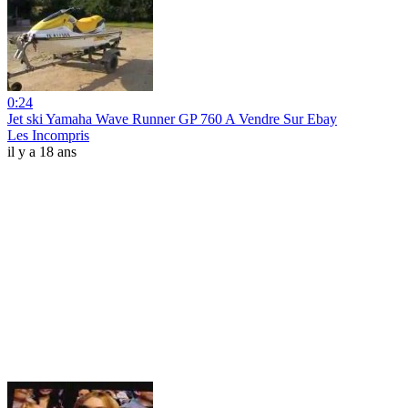
0:24
Jet ski Yamaha Wave Runner GP 760 A Vendre Sur Ebay
Les Incompris
il y a 18 ans