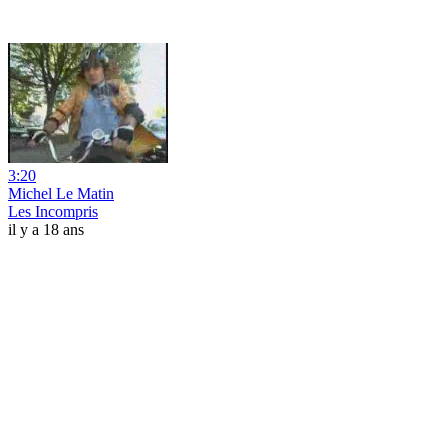
3:20
Michel Le Matin
Les Incompris
il y a 18 ans