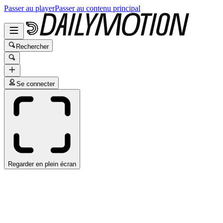
Passer au player
Passer au contenu principal
Rechercher
Se connecter
Regarder en plein écran