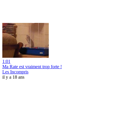
1:01
Ma Rate est vraiment trop forte !
Les Incompris
il y a 18 ans