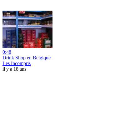
0:48
Drink Shop en Belgique
Les Incompris
il y a 18 ans