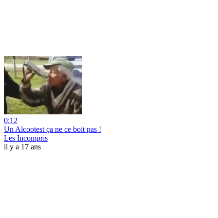
0:12
Un Alcootest ça ne ce boit pas !
Les Incompris
il y a 17 ans