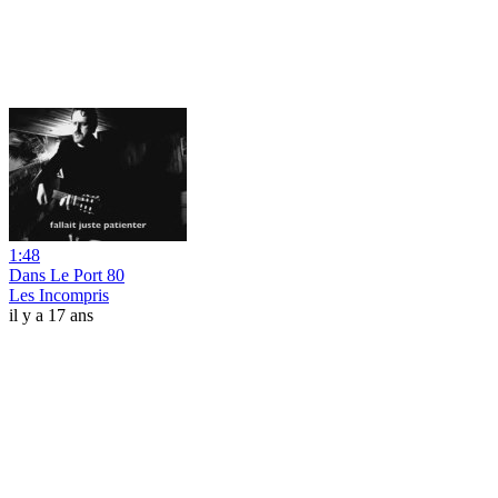
1:48
Dans Le Port 80
Les Incompris
il y a 17 ans