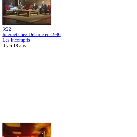
3:22
Internet chez Delarue en 1996
Les Incompris
il y a 18 ans