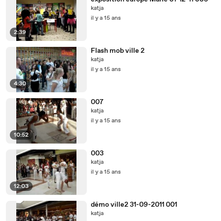
katja
il y a 15 ans
2:39
Flash mob ville 2
katja
il y a 15 ans
4:30
007
katja
il y a 15 ans
10:52
003
katja
il y a 15 ans
12:03
démo ville2 31-09-2011 001
katja