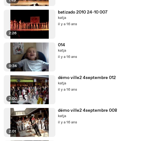
1:49
batizado 2010 24-10 007
katja
il y a 16 ans
2:26
014
katja
il y a 16 ans
0:34
démo ville2 4septembre 012
katja
il y a 16 ans
2:00
démo ville2 4septembre 008
katja
il y a 16 ans
2:01