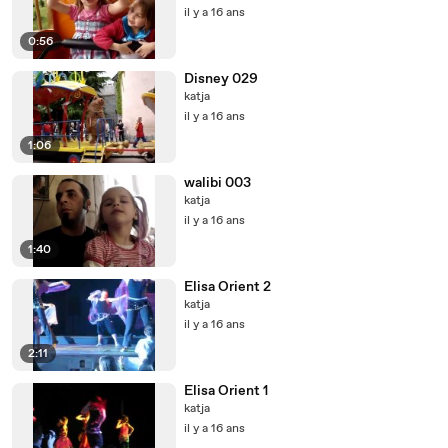
il y a 16 ans
0:56
Disney 029
katja
il y a 16 ans
1:06
walibi 003
katja
il y a 16 ans
1:40
Elisa Orient 2
katja
il y a 16 ans
2:11
Elisa Orient 1
katja
il y a 16 ans