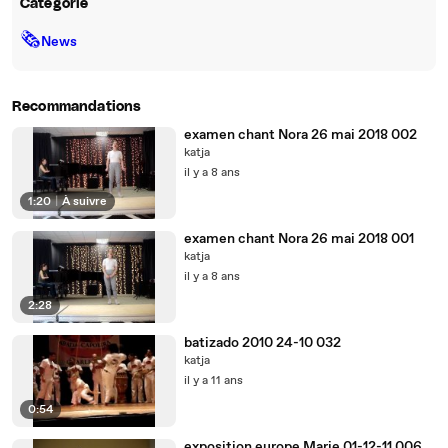
Catégorie
🗞
News
Recommandations
examen chant Nora 26 mai 2018 002
katja
il y a 8 ans
1:20
|
À suivre
examen chant Nora 26 mai 2018 001
katja
il y a 8 ans
2:28
batizado 2010 24-10 032
katja
il y a 11 ans
0:54
exposition europe Marie 01-12-11 006