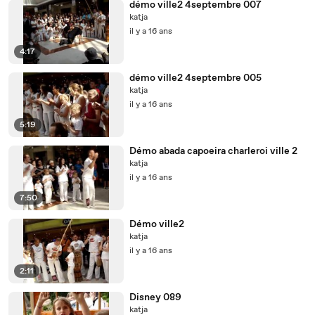
démo ville2 4septembre 007
katja
il y a 16 ans
4:17
démo ville2 4septembre 005
katja
il y a 16 ans
5:19
Démo abada capoeira charleroi ville 2
katja
il y a 16 ans
7:50
Démo ville2
katja
il y a 16 ans
2:11
Disney 089
katja