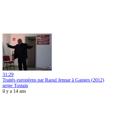
31:29
Traités européens par Raoul Jennar à Ganges (2012)
serge Tostain
il y a 14 ans