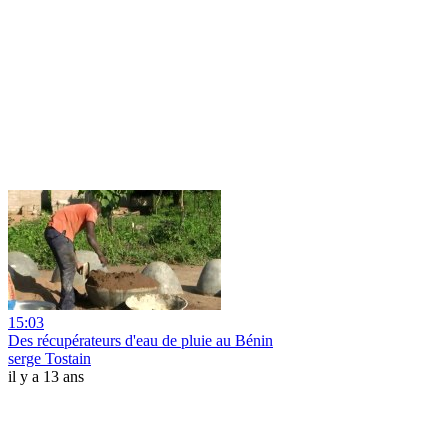
15:03
Des récupérateurs d'eau de pluie au Bénin
serge Tostain
il y a 13 ans