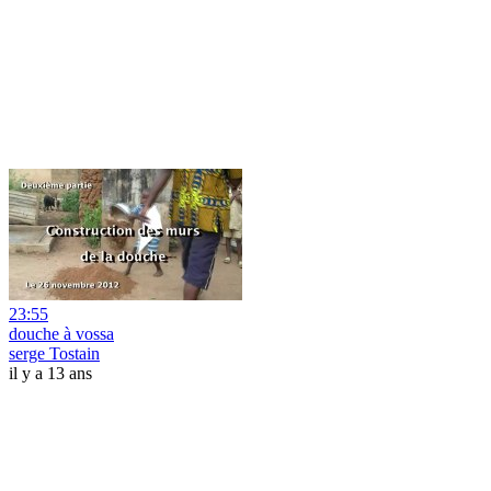
23:55
douche à vossa
serge Tostain
il y a 13 ans