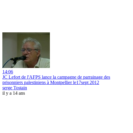
14:06
JC Lefort de l'AFPS lance la campagne de parrainage des
prisonniers palestiniens à Montpellier le17sept 2012
serge Tostain
il y a 14 ans