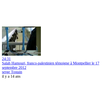
24:31
Salah Hamouri, franco-palestinien témoigne à Montpellier le 17
septembre 2012
serge Tostain
il y a 14 ans