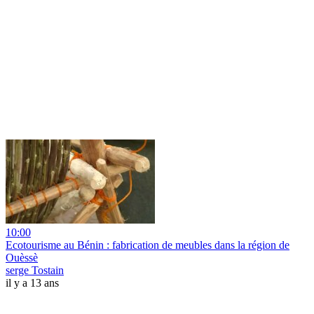
10:00
Ecotourisme au Bénin : fabrication de meubles dans la région de
Ouèssè
serge Tostain
il y a 13 ans