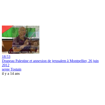
18:53
Drapeau Palestine et annexion de jerusalem à Montpellier, 26 juin
2012
serge Tostain
il y a 14 ans