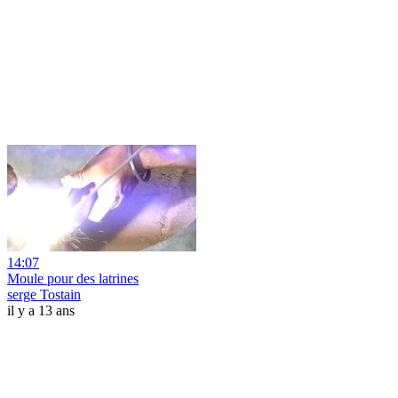
14:07
Moule pour des latrines
serge Tostain
il y a 13 ans