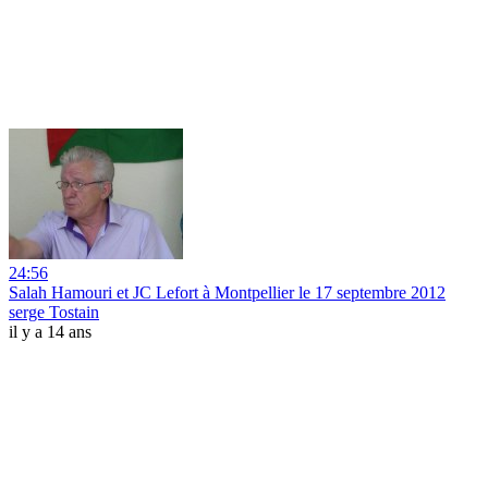
24:56
Salah Hamouri et JC Lefort à Montpellier le 17 septembre 2012
serge Tostain
il y a 14 ans