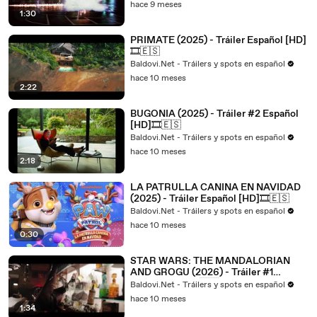
hace 9 meses
1:30
PRIMATE (2025) - Tráiler Español [HD]
🎞️🇪🇸
Baldovi.Net - Tráilers y spots en español
hace 10 meses
2:22
BUGONIA (2025) - Tráiler #2 Español
[HD]🎞️🇪🇸
Baldovi.Net - Tráilers y spots en español
hace 10 meses
2:18
LA PATRULLA CANINA EN NAVIDAD
(2025) - Tráiler Español [HD]🎞️🇪🇸
Baldovi.Net - Tráilers y spots en español
hace 10 meses
0:30
STAR WARS: THE MANDALORIAN
AND GROGU (2026) - Tráiler #1
Español [HD]🎞️🇪🇸
Baldovi.Net - Tráilers y spots en español
hace 10 meses
1:34