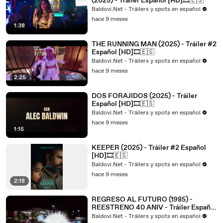
(2025) - Tráiler Español [HD]🎞️🇪🇸
Baldovi.Net - Tráilers y spots en español
hace 9 meses
1:38
THE RUNNING MAN (2025) - Tráiler #2
Español [HD]🎞️🇪🇸
Baldovi.Net - Tráilers y spots en español
hace 9 meses
2:25
DOS FORAJIDOS (2025) - Tráiler
Español [HD]🎞️🇪🇸
Baldovi.Net - Tráilers y spots en español
hace 9 meses
1:15
KEEPER (2025) - Tráiler #2 Español
[HD]🎞️🇪🇸
Baldovi.Net - Tráilers y spots en español
hace 9 meses
2:18
REGRESO AL FUTURO (1985) -
REESTRENO 40 ANIV - Tráiler Español
[HD]🎞️🇪🇸
Baldovi.Net - Tráilers y spots en español