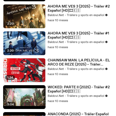
AHORA ME VES 3 (2025) – Tráiler #2
Español [HD]🎞️🇪🇸
Baldovi.Net - Tráilers y spots en español
hace 10 meses
2:20
AHORA ME VES 3 (2025) – Tráiler #1
Español [HD]🎞️🇪🇸
Baldovi.Net - Tráilers y spots en español
hace 10 meses
2:20
CHAINSAW MAN. LA PELÍCULA - EL
ARCO DE REZE (2025) – Tráiler
Español [HD]🎞️🇪🇸
Baldovi.Net - Tráilers y spots en español
hace 10 meses
1:34
WICKED: PARTE II (2025) - Tráiler #2
Español [HD]🎞️🇪🇸
Baldovi.Net - Tráilers y spots en español
hace 10 meses
3:04
ANACONDA (2025) – Tráiler Español