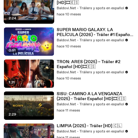
[HD]🎞️🇪🇸
Baldovi.Net - Tráilers y spots en español
hace 10 meses
2:24
SUPER MARIO GALAXY. LA
PELÍCULA (2026) - Tráiler #1 Español
[HD]🎞️🇪🇸
Baldovi.Net - Tráilers y spots en español
hace 10 meses
0:51
TRON: ARES (2025) – Tráiler #2
Español [HD]🎞️🇪🇸
Baldovi.Net - Tráilers y spots en español
hace 10 meses
1:31
SISU: CAMINO A LA VENGANZA
(2025) - Tráiler Español [HD]🎞️🇪🇸
Baldovi.Net - Tráilers y spots en español
hace 11 meses
2:29
LIMPIA (2025) - Tráiler [HD] 🇨🇱
Baldovi.Net - Tráilers y spots en español
hace 11 meses