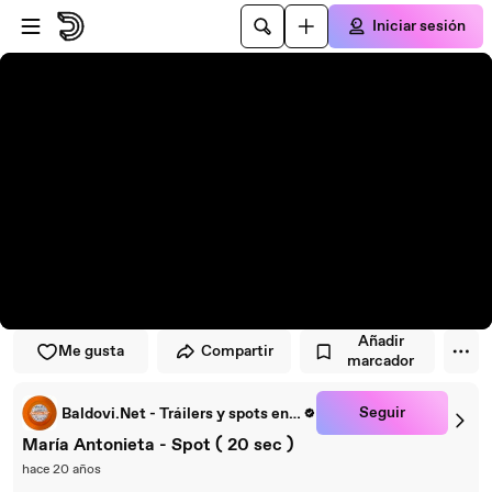
Saltar al reproductor
Saltar al contenido principal
Iniciar sesión
Añadir
Me gusta
Compartir
marcador
Seguir
Baldovi.Net - Tráilers y spots en español
María Antonieta - Spot ( 20 sec )
hace 20 años