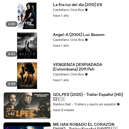
La fría luz del día (2012) ES
Castellano Cine Box
hace 1 año
2:20
Angel-A (2005) Luc Besson
Castellano Cine Box
hace 1 año
2:23
VENGENZA DESPIADADA
(Colombiana) 2011 Peli
Castellano Cine Box
hace 1 año
2:09
GOLPES (2025) - Tráiler Español [HD]
🎞️🇪🇸
Baldovi.Net - Tráilers y spots en español
hace 9 meses
1:52
ME HAS ROBADO EL CORAZÓN