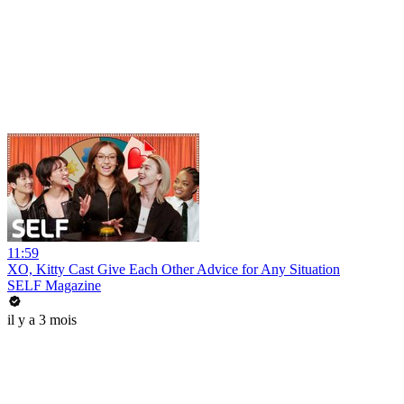
11:59
XO, Kitty Cast Give Each Other Advice for Any Situation
SELF Magazine
il y a 3 mois