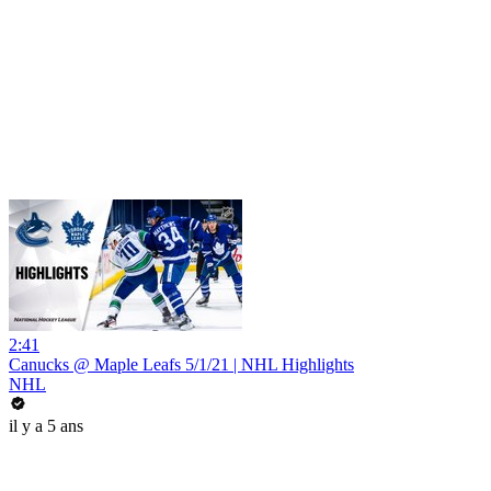
2:41
Canucks @ Maple Leafs 5/1/21 | NHL Highlights
NHL
il y a 5 ans