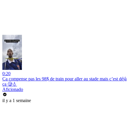
0:20
Ça compense pas les 98$ de train pour aller au stade mais c’est déjà
ça 🥲💧
Aficionado
il y a 1 semaine