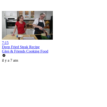
7:15
Deep Fried Steak Recipe
Glen & Friends Cooking Food
il y a 7 ans