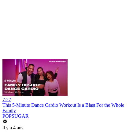
7:27
This 5-Minute Dance Cardio Workout Is a Blast For the Whole
Family
POPSUGAR
il y a 4 ans