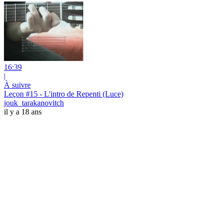
16:39
|
À suivre
Leçon #15 - L'intro de Repenti (Luce)
jouk_tarakanovitch
il y a 18 ans