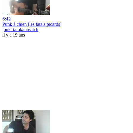
6:42
Punk à chien [les fatals picards]
jouk_tarakanovitch
il y a 19 ans