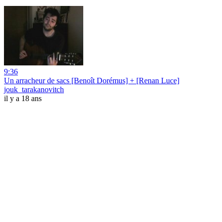
9:36
Un arracheur de sacs [Benoît Dorémus] + [Renan Luce]
jouk_tarakanovitch
il y a 18 ans