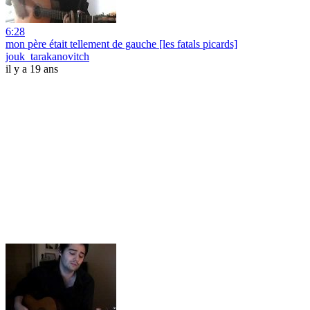
6:28
mon père était tellement de gauche [les fatals picards]
jouk_tarakanovitch
il y a 19 ans