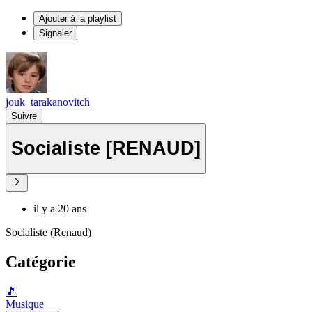
Ajouter à la playlist
Signaler
jouk_tarakanovitch
Suivre
Socialiste [RENAUD]
il y a 20 ans
Socialiste (Renaud)
Catégorie
🎵
Musique