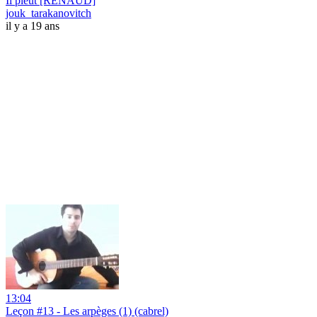
Il pleut [RENAUD]
jouk_tarakanovitch
il y a 19 ans
13:04
Leçon #13 - Les arpèges (1) (cabrel)