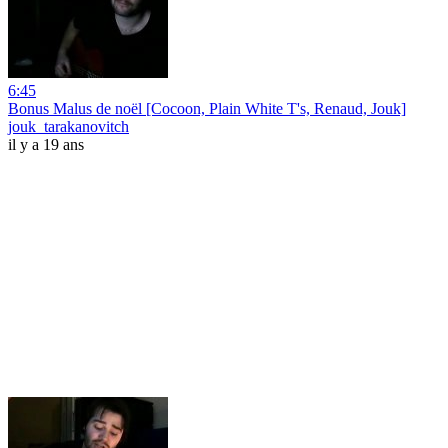
6:45
Bonus Malus de noël [Cocoon, Plain White T's, Renaud, Jouk]
jouk_tarakanovitch
il y a 19 ans