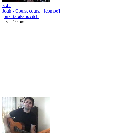
3:42
Jouk - Cours, cours... [compo]
jouk_tarakanovitch
il y a 19 ans