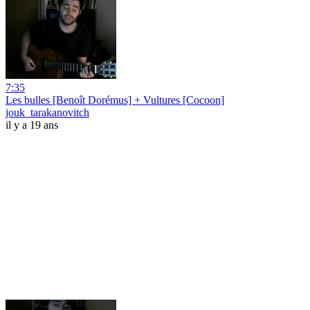
7:35
Les bulles [Benoît Dorémus] + Vultures [Cocoon]
jouk_tarakanovitch
il y a 19 ans