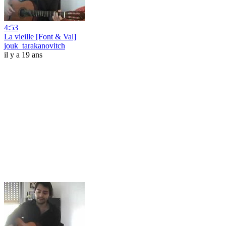
4:53
La vieille [Font & Val]
jouk_tarakanovitch
il y a 19 ans