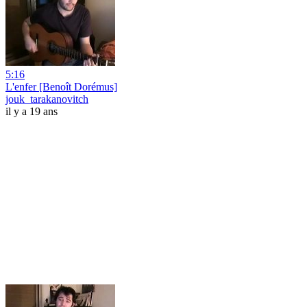
5:16
L'enfer [Benoît Dorémus]
jouk_tarakanovitch
il y a 19 ans