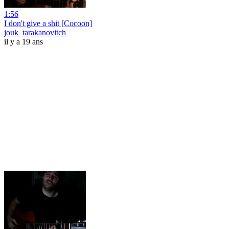
1:56
I don't give a shit [Cocoon]
jouk_tarakanovitch
il y a 19 ans