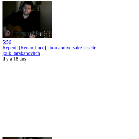
5:56
Repenti [Renan Luce]...bon anniversaire Lisette
jouk_tarakanovitch
il y a 18 ans