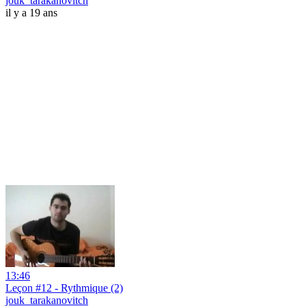
jouk_tarakanovitch
il y a 19 ans
13:46
Leçon #12 - Rythmique (2)
jouk_tarakanovitch