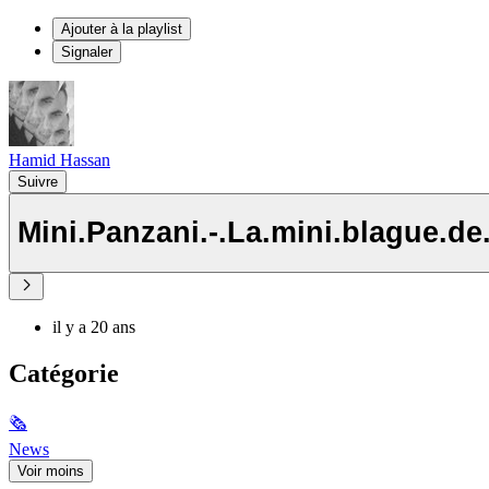
Ajouter à la playlist
Signaler
Hamid Hassan
Suivre
Mini.Panzani.-.La.mini.blague.de
il y a 20 ans
Catégorie
🗞
News
Voir moins