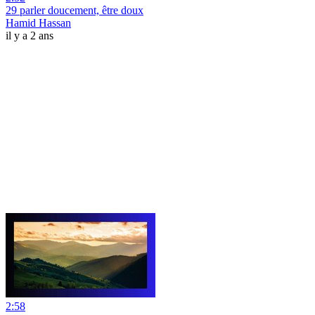
29 parler doucement, être doux
Hamid Hassan
il y a 2 ans
2:58