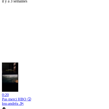
il y a 3 semaines
0:20
Pas merci HBO 🤧
lou-andréa ౨ৎ