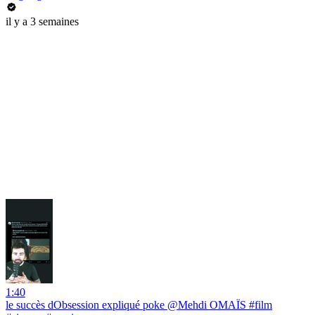
il y a 3 semaines
1:40
le succès dObsession expliqué poke @Mehdi OMAÏS #film