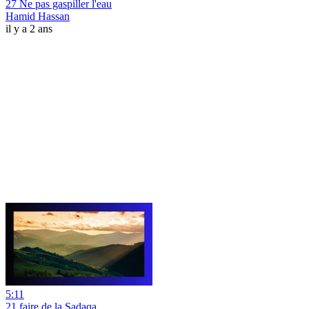
27 Ne pas gaspiller l'eau
Hamid Hassan
il y a 2 ans
5:11
21 faire de la Sadaqa