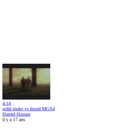
4:14
solid snake vs liquid MGS4
Hamid Hassan
il y a 17 ans