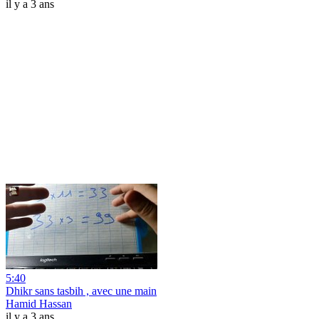
il y a 3 ans
5:40
Dhikr sans tasbih , avec une main
Hamid Hassan
il y a 3 ans