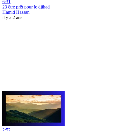
6:31
23 être prêt pour le djihad
Hamid Hassan
il y a 2 ans
2:52